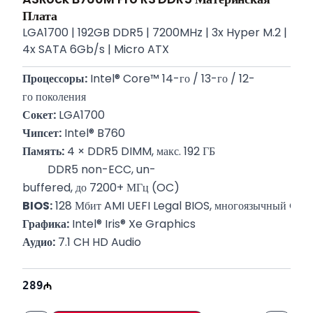
Плата
LGA1700​​​​​​​ | 192GB DDR5 | 7200MHz | 3x Hyper M.2 |
4x SATA 6Gb/s | Micro ATX
Процессоры:
 Intel® Core™ 14-го / 13-го / 12-
го поколения
Сокет:
 LGA1700
Чипсет:
 Intel® B760
Память:
 4 × DDR5 DIMM, макс. 192 ГБ
         DDR5 non-ECC, un-
buffered, до 7200+ МГц (OC)
BIOS:
 128 Мбит AMI UEFI Legal BIOS, многоязычный GUI
Графика:
 Intel® Iris® Xe Graphics
Аудио:
 7.1 CH HD Audio
Накопители:
 4 × SATA3 6.0 Гбит/
с, 3 × Hyper M.2 (PCIe Gen4 x4)
289
Слоты:
 1 × PCIe 5.0 x16, 1 × PCIe 3.0 x16