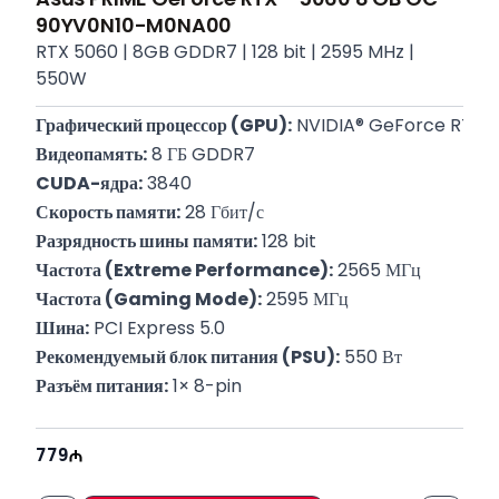
90YV0N10-M0NA00
RTX 5060 | 8GB GDDR7 | 128 bit | 2595 MHz |
550W
Графический процессор (GPU):
 NVIDIA® GeForce RTX™
Видеопамять:
 8 ГБ GDDR7
CUDA-ядра:
 3840
Скорость памяти:
 28 Гбит/с
Разрядность шины памяти:
 128 bit
Частота (Extreme Performance):
 2565 МГц
Частота (Gaming Mode):
 2595 МГц
Шина:
 PCI Express 5.0
Рекомендуемый блок питания (PSU):
 550 Вт
Разъём питания:
 1× 8-pin
П/Н:
 90YV0N10-M0NA00
Гарантия:
 12 Месяцев
779