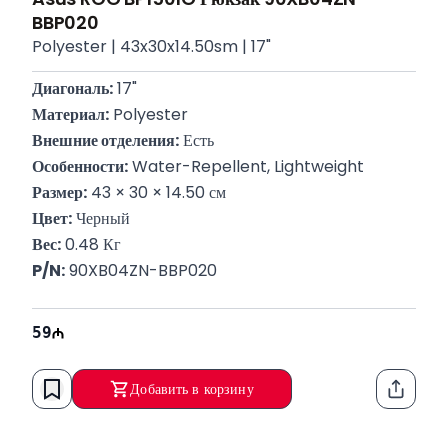
BBP020
Polyester | 43x30x14.50sm | 17"
Диагональ:
 17"
Материал:
 Polyester
Внешние отделения:
 Есть
Особенности:
 Water-Repellent, Lightweight
Размер:
 43 × 30 × 14.50 см
Цвет:
 Черный
Вес:
 0.48 Кг
P/N:
 90XB04ZN-BBP020
59
Добавить в корзину
Функци