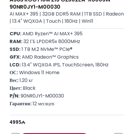
90NR0JY1-M00030
AI MAX+ 395 | 32GB DDR5 RAM | 1TB SSD | Radeon
| 13.4" WQXGA | Touch | 180Hz | Win11
CPU:
 AMD Ryzen™ AI MAX+ 395
RAM:
 32 ГБ LPDDR5x 8000MHz
SSD:
 1 TB M.2 NVMe™ PCIe®
GFX:
 AMD Radeon™ Graphics
LCD:
 13.4" WQXGA IPS, TouchScreen, 180Hz
ОС:
 Windows 11 Home
Вес:
 1.20 кг
Цвет:
 Black
P/N:
 90NR0JY1-M00030
Гарантия:
 12 месяцев
4995