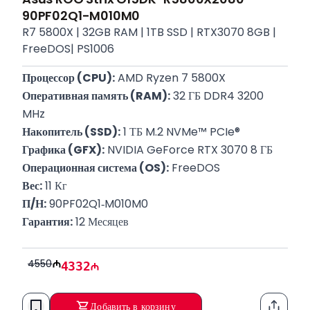
90PF02Q1-M010M0
R7 5800X | 32GB RAM | 1TB SSD | RTX3070 8GB |
FreeDOS| PS1006
Процессор (CPU):
 AMD Ryzen 7 5800X
Оперативная память (RAM):
 32 ГБ DDR4 3200 
MHz
Накопитель (SSD):
 1 ТБ M.2 NVMe™ PCIe®
Графика (GFX):
 NVIDIA GeForce RTX 3070 8 ГБ
Операционная система (OS):
 FreeDOS
Вес:
 11 Кг
П/Н:
 90PF02Q1‑M010M0
Гарантия:
 12 Месяцев
4550
4332
Добавить в корзину