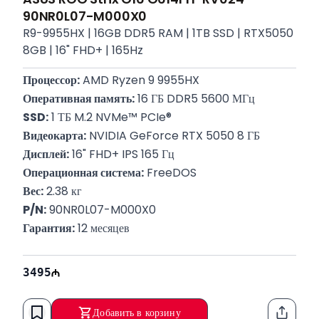
90NR0L07-M000X0
R9-9955HX | 16GB DDR5 RAM | 1TB SSD | RTX5050
8GB | 16" FHD+ | 165Hz
Процессор:
 AMD Ryzen 9 9955HX
Оперативная память:
 16 ГБ DDR5 5600 МГц
SSD:
 1 ТБ M.2 NVMe™ PCIe®
Видеокарта:
 NVIDIA GeForce RTX 5050 8 ГБ
Дисплей:
 16" FHD+ IPS 165 Гц
Операционная система:
 FreeDOS
Вес:
 2.38 кг
P/N:
 90NR0L07-M000X0
Гарантия:
 12 месяцев
3495
Добавить в корзину