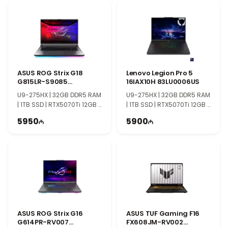
ASUS ROG Strix G18
Lenovo Legion Pro 5
G815LR-S9085
16IAX10H 83LU0006US
90NR0LT1-M00390
U9-275HX | 32GB DDR5 RAM
U9-275HX | 32GB DDR5 RAM
| 1TB SSD | RTX5070Ti 12GB |
| 1TB SSD | RTX5070Ti 12GB |
18" 2.5K | 240Hz
16″ WQXGA | 165Hz | Win11
5950
5900
ASUS ROG Strix G16
ASUS TUF Gaming F16
G614PR-RV007
FX608JM-RV002