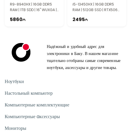
90NR0NJ7-M00080
90NR0MI1-M002V0
R9-8940HX | 16GB DDR5
i5-13450HX | 16GB DDR5
RAM | 1TB SDD | 16" WUXGA |
RAM | 512GB SSD | RTX5060
RTX5070Ti 12GB | 165Hz
8GB | 16" FHD+ | 165Hz
5860
2495
Надёжный и удобный адрес для
электроники в Баку. В нашем магазине
тщательно отобраны самые современные
ноутбуки, аксессуары и другие товары.
Ноутбуки
Настольный компьютер
Компьютерные комплектующие
Компьютерные aксессуары
Мониторы