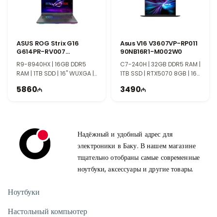
игр и мультимедиа. Высокая частота обновления делает
движение более чётким, а большой экран создаёт удобное
пространство для работы, развлечений и творчества.
Windows 11 для премиального игрового опыта
ASUS ROG Strix G16
Asus V16 V3607VP-RP011
ASUS ROG Strix G16 с операционной системой Windows 11
G614PR-RV007
90NB16R1-M002W0
сочетает мощное оборудование и современный игровой
90NR0NJ7-M00080
R9-8940HX | 16GB DDR5
C7-240H | 32GB DDR5 RAM |
дизайн. Процессор Intel Core i7-13650HX, видеокарта RTX
RAM | 1TB SDD | 16" WUXGA |
1TB SSD | RTX5070 8GB | 16"
4050, память DDR5 и быстрый дисплей делают этот ноутбук
RTX5070Ti 12GB | 165Hz
WUXGA | 144Hz
5860
3490
отличным выбором для игр, творчества и профессионального
использования.
Надёжный и удобный адрес для
электроники в Баку. В нашем магазине
тщательно отобраны самые современные
ноутбуки, аксессуары и другие товары.
Ноутбуки
Настольный компьютер