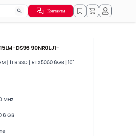
Контакты
ьзуйте стрелки для навигации по результатам.
615LM-DS96 90NR0LJ1-
 | 1TB SSD | RTX5060 8GB | 16"
X
0 MHz
0 8 GB
ome