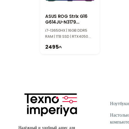
ASUS ROG Strix G16
G614JU-N3179
90NR0CC1-M00Z50
i7-13650HX | 16GB DDR5
RAM | 1TB SSD | RTX4050
6GB | 16" FHD+ | 165Hz
2495
Ноутбуки
Настоль
компьют
Надёжный и удобный адрес для