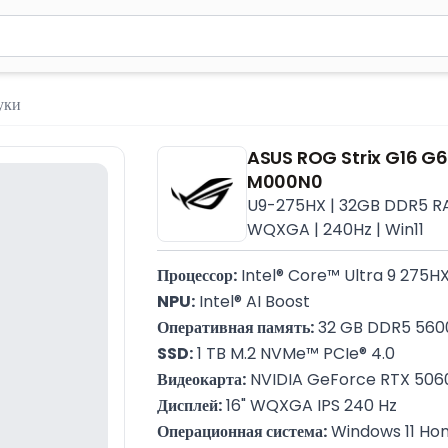
м 2 символа для поиска. Нажмите Enter для отправки или испол
уки
ASUS ROG Strix G16 G
M000N0
U9-275HX | 32GB DDR5 RAM
WQXGA | 240Hz | Win11
Процессор:
 Intel® Core™ Ultra 9 275H
NPU:
 Intel® AI Boost
Оперативная память:
 32 GB DDR5 560
SSD:
 1 TB M.2 NVMe™ PCIe® 4.0
Видеокарта:
 NVIDIA GeForce RTX 506
Дисплей:
 16" WQXGA IPS 240 Hz
Операционная система:
 Windows 11 H