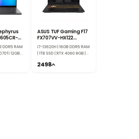
ephyrus
ASUS TUF Gaming F17
U605CR-
FX707VV-HX122
0LZ5-
90NR0CH5-M00690
GB DDR5 RAM
i7-13620H | 16GB DDR5 RAM
070Ti 12GB |
| 1TB SSD | RTX 4060 8GB |
z
17.3" FHD | 144Hz
2498