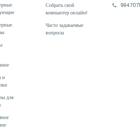
ерные
Собрать свой
994707
тующие
компьютер онлайн!
ерные
Часто задаваемые
ры
вопросы
ы
ание
 и
ики
ры для
в
мное
ние