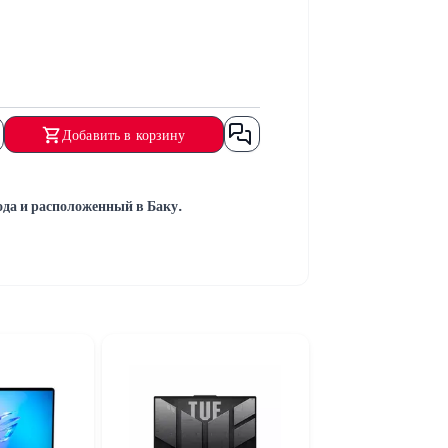
Добавить в корзину
а и расположенный в Баку.
отовы помочь.
е.
симально быстро.