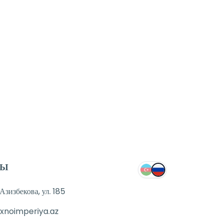
ТЫ
зизбекова, ул. 185
xnoimperiya.az