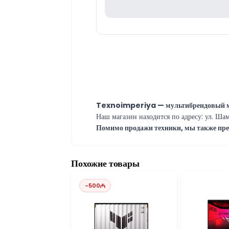
Texnoimperiya — мультибрендовый маг
Наш магазин находится по адресу: ул. Шам
Помимо продажи техники, мы также пред
Если у вас возникли технические вопросы
Наши специалисты работают ежедневно с
Если у вас есть вопросы по любой модели 
Похожие товары
Вне рабочих часов вы можете связатьс
Благодарим вас за интерес к Texnoimperi
-
500