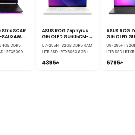
 Strix SCAR
ASUS ROG Zephyrus
ASUS ROG Z
X-SA034W
G16 OLED GU605CM-
G16 OLED G
-M00470
QR074 90NR0M22-
QR130 90NR
 64GB DDR5
U7-255H | 32GB DDR5 RAM
U9-285H | 32
M003F0
M006S0
SD | RTX5090
| 1TB SSD | RTX5060 8GB |
| 1TB SSD | RTX5
.5K | 240Hz |
16" 2.5K | 240Hz
16" 2.5K | 240H
4395
5795