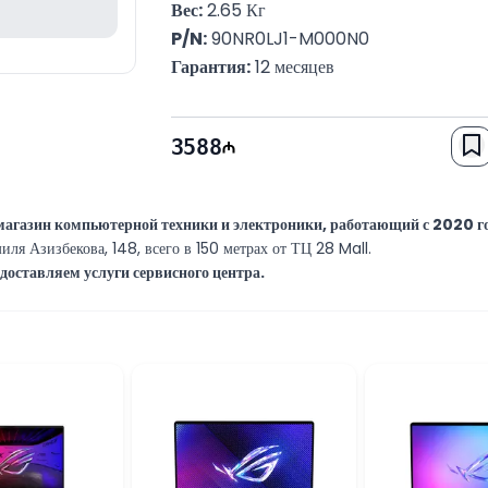
Вес:
 2.65 Кг
P/N:
 90NR0LJ1-M000N0
Гарантия:
 12 месяцев
3588
азин компьютерной техники и электроники, работающий с 2020 год
иля Азизбекова, 148, всего в 150 метрах от ТЦ 28 Mall.
оставляем услуги сервисного центра.
, связанные с компьютерами или ноутбуками, наши специалисты всегда г
 10:00 до 19:00.
или товару, вы можете обратиться к нам через онлайн-чат на нашем сайт
я с нами через WhatsApp.
Мы стараемся отвечать на все обращения мак
ya! Будем рады видеть вас в нашем магазине.