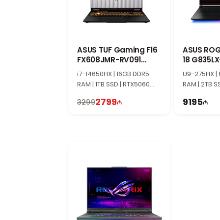
ASUS TUF Gaming F16
ASUS ROG
FX608JMR-RV091
18 G835L
90NR0NB1-M005N0
90NR0LF1
i7-14650HX | 16GB DDR5
U9-275HX |
RAM | 1TB SSD | RTX5060
RAM | 2TB S
8GB | 16" WUXGA | 165Hz |
24GB | 18" 2
2799
9195
3299
Win11
Win11