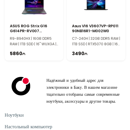
Ноутбук создан для стабильной работы при высоких
нагрузках.
Современные технологии и комфорт
Модель оснащена современными интерфейсами для
ASUS ROG Strix G16
Asus V16 V3607VP-RP011
подключения игровых аксессуаров и внешних устройств.
G614PR-RV007
90NB16R1-M002W0
90NR0NJ7-M00080
Удобная клавиатура и качественная конструкция делают
R9-8940HX | 16GB DDR5
C7-240H | 32GB DDR5 RAM |
использование максимально комфортным.
RAM | 1TB SDD | 16" WUXGA |
1TB SSD | RTX5070 8GB | 16"
Для кого подходит ASUS ROG Strix G16?
RTX5070Ti 12GB | 165Hz
WUXGA | 144Hz
5860
3490
Этот ноутбук идеально подходит профессиональным геймерам,
стримерам, разработчикам и пользователям, которым нужна
максимальная мощность. Флагманская конфигурация
обеспечивает производительность уровня топовых систем.
Надёжный и удобный адрес для
электроники в Баку. В нашем магазине
тщательно отобраны самые современные
ноутбуки, аксессуары и другие товары.
Ноутбуки
Настольный компьютер