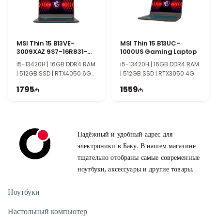
MSI Thin 15 B13VE-
MSI Thin 15 B13UC-
3009XAZ 9S7-16R831-
1000US Gaming Laptop
3009
i5-13420H | 16GB DDR4 RAM
i5-13420H | 16GB DDR4 RAM
| 512GB SSD | RTX4050 6GB
| 512GB SSD | RTX3050 4GB
| 15.6" FHD | 144Hz
| 15.6" FHD | 144Hz | Win11
1795
1559
Надёжный и удобный адрес для
электроники в Баку. В нашем магазине
тщательно отобраны самые современные
ноутбуки, аксессуары и другие товары.
Ноутбуки
Настольный компьютер