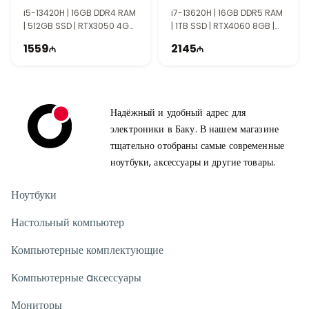
Этот ноутбук отлично подходит геймерам, студентам,
i5-13420H | 16GB DDR4 RAM
i7-13620H | 16GB DDR5 RAM
| 512GB SSD | RTX3050 4GB
| 1TB SSD | RTX4060 8GB |
дизайнерам и пользователям, которым нужен мощный
| 15.6" FHD | 144Hz | Win11
15.6″ FHD | 144Hz
компактный компьютер. Он сочетает производительность,
1559
2145
мобильность и современный дизайн.
Надёжный и удобный адрес для
электроники в Баку. В нашем магазине
тщательно отобраны самые современные
ноутбуки, аксессуары и другие товары.
Ноутбуки
Настольный компьютер
Компьютерные комплектующие
Компьютерные aксессуары
Мониторы