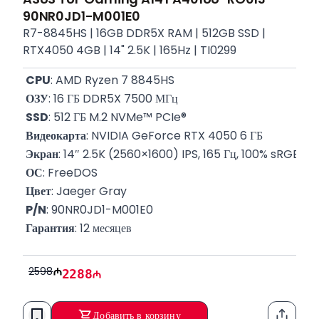
90NR0JD1-M001E0
R7-8845HS | 16GB DDR5X RAM | 512GB SSD |
RTX4050 4GB | 14" 2.5K | 165Hz | TI0299
CPU
: AMD Ryzen 7 8845HS
ОЗУ
: 16 ГБ DDR5X 7500 МГц
SSD
: 512 ГБ M.2 NVMe™ PCIe®
Видеокарта
: NVIDIA GeForce RTX 4050 6 ГБ
Экран
: 14″ 2.5K (2560×1600) IPS, 165 Гц, 100% sRGB
ОС
: FreeDOS
Цвет
: Jaeger Gray
P/N
: 90NR0JD1-M001E0
Гарантия
: 12 месяцев
2598
2288
Добавить в корзину