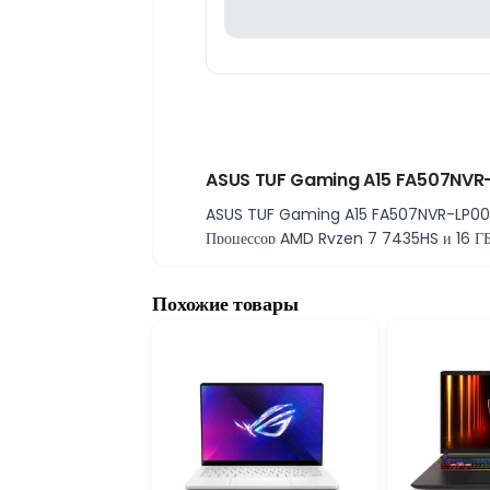
ASUS TUF Gaming A15 FA507NVR-LP
ASUS TUF Gaming A15 FA507NVR-LP003 9
Процессор AMD Ryzen 7 7435HS и 16 ГБ 
накопитель объемом 512 ГБ гарантирует б
RTX 4060 для стабильного FPS
Похожие товары
NVIDIA GeForce RTX 4060 с 8 ГБ видеопа
хорошую производительность в графическ
15.6" FHD 144Hz дисплей
15.6-дюймовый FHD экран с частотой 144
конструкцией, эффективным охлаждением