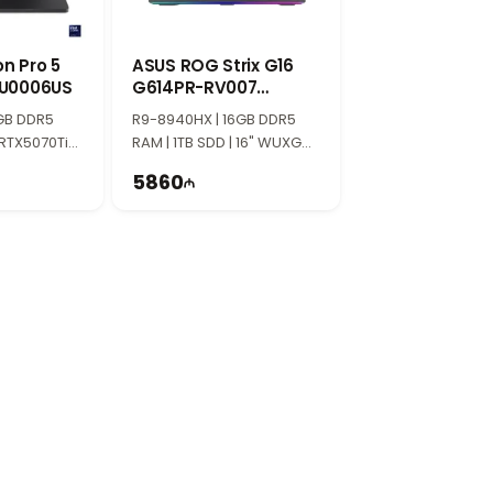
n Pro 5
ASUS ROG Strix G16
LU0006US
G614PR-RV007
90NR0NJ7-M00080
GB DDR5
R9-8940HX | 16GB DDR5
 RTX5070Ti
RAM | 1TB SDD | 16" WUXGA |
A | 165Hz |
RTX5070Ti 12GB | 165Hz
5860