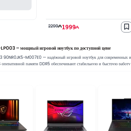
2299
1999
003 – мощный игровой ноутбук по доступной цене
0NR0JK5-M007E0 — надёжный игровой ноутбук для современных игр,
оперативной памяти DDR5 обеспечивают стабильную и быструю работу
ыстрый запуск системы, игр и приложений.
мяти обеспечивает высокий FPS в современных играх, поддержку техн
их и мультимедийных задачах.
Hz обеспечивает плавное изображение и комфортный игровой процесс. 
 и хорошим балансом цены и производительности.