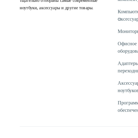
тщательно отобраны самые современные
ноутбуки, аксессуары и другие товары.
Компьют
aксессуа
Монитор
Офисное
оборудов
Адаптеры
переходн
Аксессуа
ноутбуко
Програм
обеспече