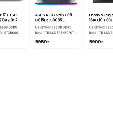
 17 HX AI
ASUS ROG Strix G18
Lenovo Legio
13AZ 9S7-
G815LR-S9085
16IAX10H 83
3
90NR0LT1-M00390
 32GB DDR5
U9-275HX | 32GB DDR5
U9-275HX | 32
SD | RTX5090
RAM | 1TB SSD | RTX5070Ti
RAM | 1TB SSD |
HD+ | 240Hz |
12GB | 18" 2.5K | 240Hz
12GB | 16″ WQXG
5950
5900
Win11