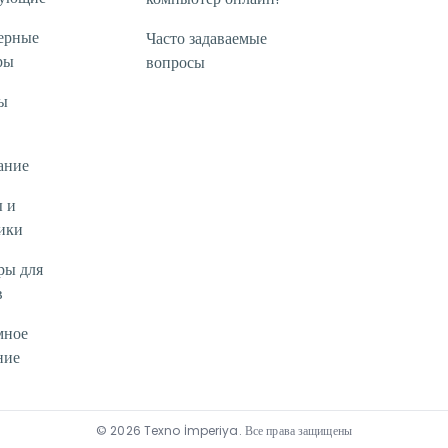
ерные
Часто задаваемые
ры
вопросы
ы
ание
 и
ики
ры для
в
мное
ние
©
2026
Texno İmperiya
.
Все права защищены