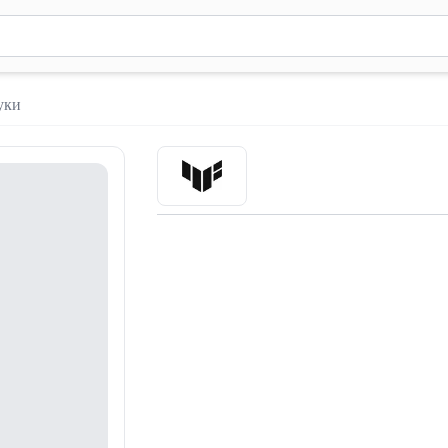
м 2 символа для поиска. Нажмите Enter для отправки или испол
уки