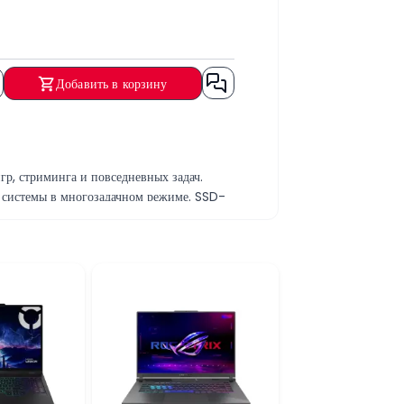
Добавить в корзину
 стриминга и повседневных задач.
 системы в многозадачном режиме. SSD-
ологий Ray Tracing и DLSS, а также
Серия ASUS TUF известна прочной