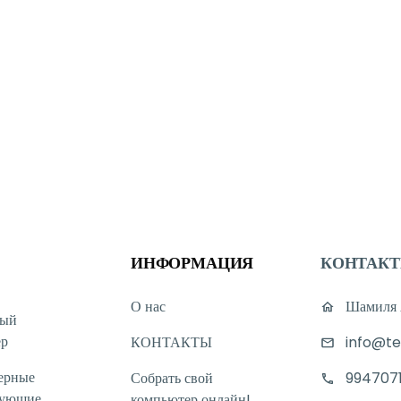
ИНФОРМАЦИЯ
КОНТАК
О нас
Шамиля А
ный
ер
КОНТАКТЫ
info@te
ерные
Собрать свой
994707
тующие
компьютер онлайн!