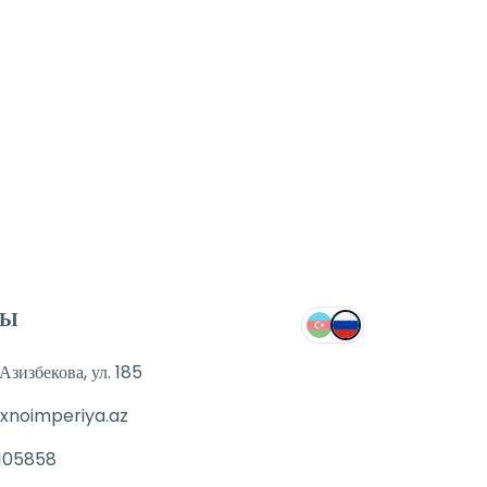
ТЫ
зизбекова, ул. 185
xnoimperiya.az
105858