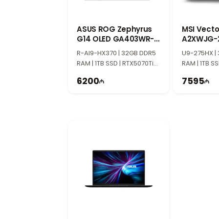
ASUS ROG Zephyrus
MSI Vector
G14 OLED GA403WR-
A2XWJG-2
QS126 90NR0M54-
17S372-21
R-AI9-HX370 | 32GB DDR5
U9-275HX |
M006F0
RAM | 1TB SSD | RTX5070Ti
RAM | 1TB S
12GB | 14" 3K | 120Hz
24GB | 17" Q
6200
7595
Win11