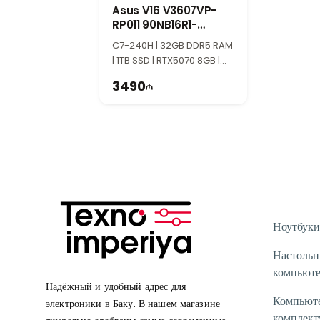
Asus V16 V3607VP-
RP011 90NB16R1-
M002W0
C7-240H | 32GB DDR5 RAM
| 1TB SSD | RTX5070 8GB |
16" WUXGA | 144Hz
3490
Ноутбуки
Настоль
компьют
Надёжный и удобный адрес для
Компьют
электроники в Баку. В нашем магазине
комплек