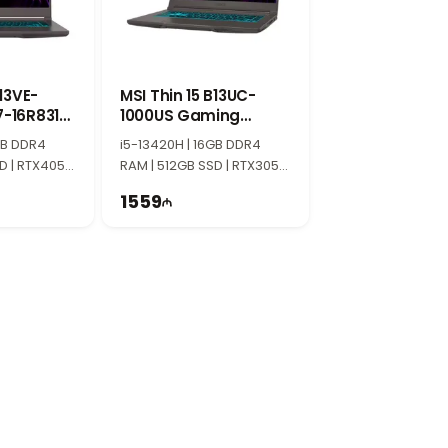
ажение. Частота обновления 144Hz делает
B13VE-
MSI Thin 15 B13UC-
-16R831-
1000US Gaming
хлаждения помогает поддерживать
Laptop
GB DDR4
i5-13420H | 16GB DDR4
D | RTX4050
RAM | 512GB SSD | RTX3050
 | 144Hz
4GB | 15.6" FHD | 144Hz |
ительность. Сочетание Intel Core 5, 16GB
1559
Win11