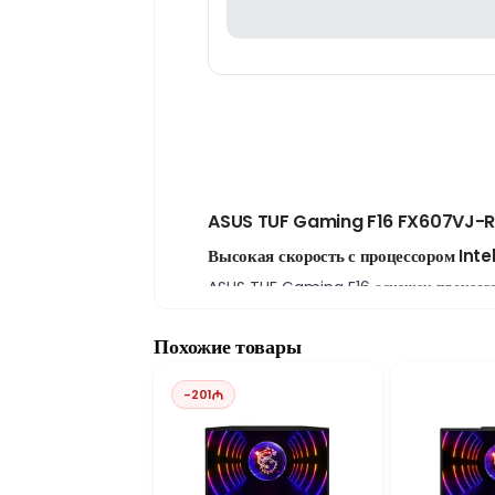
ASUS TUF Gaming F16 FX607VJ-RL
Высокая скорость с процессором Inte
ASUS TUF Gaming F16 оснащен процессоро
повседневных задачах, программировании
16GB RAM и 1TB SSD для высокой пр
Похожие товары
Ноутбук оснащен 16GB оперативной памят
запускать систему, ускоряет загрузку игр
-
201
Видеокарта NVIDIA RTX 3050 для игр
ASUS TUF Gaming F16 оснащен видеокар
современных играх и эффективную работу