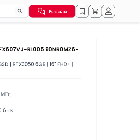
Контакты
ьзуйте стрелки для навигации по результатам.
 FX607VJ-RL005 90NR0MZ6-
SSD | RTX3050 6GB | 16" FHD+ |
0 МГц
 6 ГБ