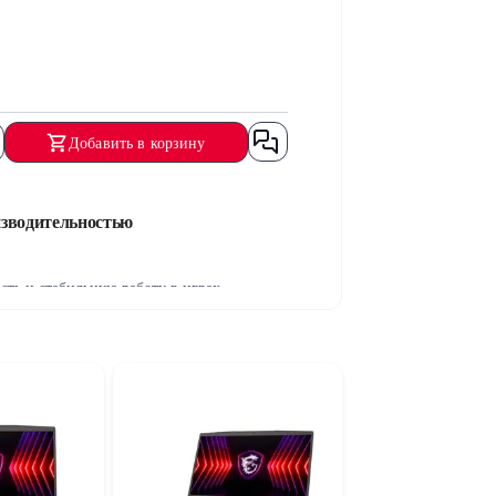
Добавить в корзину
зводительностью
ь и стабильную работу в играх,
опитель объемом 1TB позволяет быстро
бильную производительность в
олее реалистичное изображение и