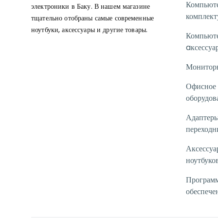
Компьют
электроники в Баку. В нашем магазине
комплек
тщательно отобраны самые современные
ноутбуки, аксессуары и другие товары.
Компьют
aксессуа
Монитор
Офисное
оборудов
Адаптеры
переходн
Аксессуа
ноутбуко
Програм
обеспече