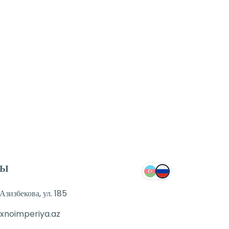
ТЫ
зизбекова, ул. 185
xnoimperiya.az