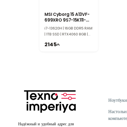
MSI Cyborg 15 A13VF-
699XRO 9S7-15K111-
699
i7-13620H | 16GB DDR5 RAM
| 1TB SSD | RTX4060 8GB |
15.6″ FHD | 144Hz
2145
Ноутбуки
Настоль
компьют
Надёжный и удобный адрес для