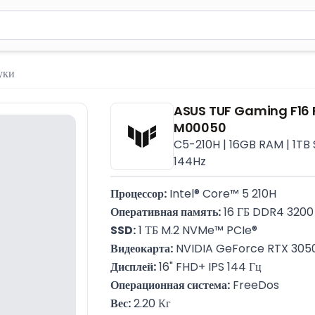
м 2 символа для поиска. Нажмите Enter для отправки или испол
уки
ASUS TUF Gaming F16
M00050
C5-210H | 16GB RAM | 1TB 
144Hz
Процессор:
 Intel® Core™ 5 210H
Оперативная память:
 16 ГБ DDR4 320
SSD:
 1 ТБ M.2 NVMe™ PCIe®
Видеокарта:
 NVIDIA GeForce RTX 3050
Дисплей:
 16" FHD+ IPS 144 Гц
Операционная система:
 FreeDos
Вес:
 2.20 Кг