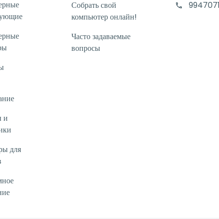
ерные
Собрать свой
994707
тующие
компьютер онлайн!
ерные
Часто задаваемые
ры
вопросы
ы
ание
 и
ики
ры для
в
мное
ние