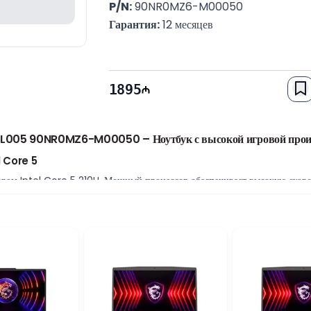
P/N:
 90NR0MZ6-M00050
Гарантия:
 12 месяцев
1895
005 90NR0MZ6-M00050 – Ноутбук с высокой игровой прои
l Core 5
м Intel Core 5 210H. Мощный процессор обеспечивает высокую скорост
 и многозадачности.
оизводительности
и, которая обеспечивает комфортную работу игр и приложений. SSD-нак
 и программ, а также обеспечивает удобное хранение больших файлов.
ового опыта
той NVIDIA GeForce RTX 3050 6GB. Мощная графика обеспечивает ста
 с графическими приложениями. Технологии RTX позволяют получить б