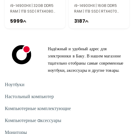
NH.QREEM.001
производительный ноутбук. Сочетание Intel Core 5, 16GB
i9-14900HX | 32GB DDR5
i9-14900HX | 16GB DDR5
DDR5 RAM, RTX 4050, SSD 512GB и экрана 144Hz
RAM | 1TB SSD | RTX4080
RAM | 1TB SSD | RTX4070
обеспечивает комфортную работу и развлечения.
12GB | 16" WQXGA | 240Hz
8GB | 16.0" WQXGA | 240Hz
5999
3187
Надёжный и удобный адрес для
электроники в Баку. В нашем магазине
тщательно отобраны самые современные
ноутбуки, аксессуары и другие товары.
Ноутбуки
Настольный компьютер
Компьютерные комплектующие
Компьютерные aксессуары
Мониторы