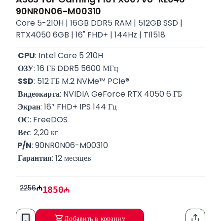
90NR0N06-M00310
Core 5-210H | 16GB DDR5 RAM | 512GB SSD |
RTX4050 6GB | 16" FHD+ | 144Hz | TI1518
CPU
: Intel Core 5 210H
ОЗУ
: 16 ГБ DDR5 5600 МГц
SSD
: 512 ГБ M.2 NVMe™ PCIe®
Видеокарта
: NVIDIA GeForce RTX 4050 6 ГБ
Экран
: 16″ FHD+ IPS 144 Гц
ОС
: FreeDOS
Вес
: 2,20 кг
 P/N
: 90NR0N06-M00310
Гарантия
: 12 месяцев
2256
1850
Добавить в корзину