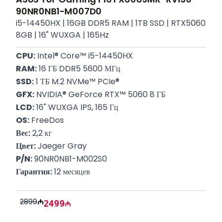
90NR0NB1-M007D0
i5-14450HX | 16GB DDR5 RAM | 1TB SSD | RTX5060
8GB | 16" WUXGA | 165Hz
CPU:
 Intel® Core™ i5-14450HX
RAM:
 16 ГБ DDR5 5600 МГц
SSD:
 1 ТБ M.2 NVMe™ PCIe®
GFX:
 NVIDIA® GeForce RTX™ 5060 8 ГБ
LCD:
 16" WUXGA IPS, 165 Гц
OS:
 FreeDos
Вес:
 2,2 кг
Цвет:
 Jaeger Gray
P/N:
 90NR0NB1-M002S0
Гарантия:
 12 месяцев
2899
2499