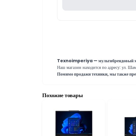
Texnoimperiya — мультибрендовый маг
Наш магазин находится по адресу: ул. Шам
Помимо продажи техники, мы также пред
Если у вас возникли технические вопросы
Наши специалисты работают ежедневно с
Если у вас есть вопросы по любой модели 
Похожие товары
Вне рабочих часов вы можете связатьс
Благодарим вас за интерес к Texnoimperi