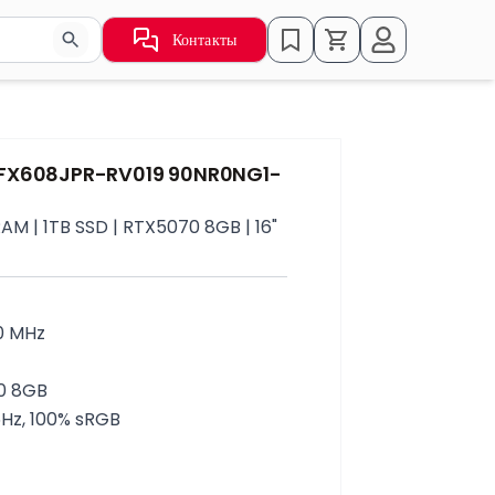
Контакты
ьзуйте стрелки для навигации по результатам.
 FX608JPR-RV019 90NR0NG1-
AM | 1TB SSD | RTX5070 8GB | 16"
0 MHz
0 8GB
5Hz, 100% sRGB