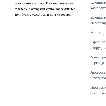
Компьют
электроники в Баку. В нашем магазине
комплек
тщательно отобраны самые современные
ноутбуки, аксессуары и другие товары.
Компьют
aксессуа
Монитор
Офисное
оборудов
Адаптеры
переходн
Аксессуа
ноутбуко
Програм
обеспече