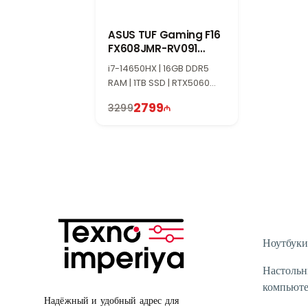
ASUS TUF Gaming F16
FX608JMR-RV091
90NR0NB1-M005N0
i7-14650HX | 16GB DDR5
RAM | 1TB SSD | RTX5060
8GB | 16" WUXGA | 165Hz |
2799
3299
Win11
Ноутбуки
Настоль
компьют
Надёжный и удобный адрес для