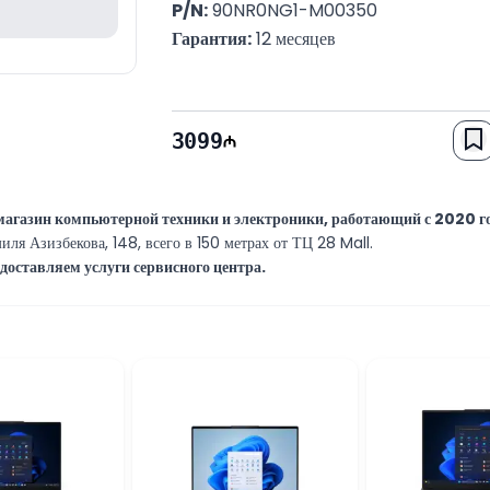
P/N:
 90NR0NG1-M00350
Гарантия:
 12 месяцев
3099
азин компьютерной техники и электроники, работающий с 2020 год
иля Азизбекова, 148, всего в 150 метрах от ТЦ 28 Mall.
оставляем услуги сервисного центра.
, связанные с компьютерами или ноутбуками, наши специалисты всегда г
 10:00 до 19:00.
или товару, вы можете обратиться к нам через онлайн-чат на нашем сайт
я с нами через WhatsApp.
Мы стараемся отвечать на все обращения мак
ya! Будем рады видеть вас в нашем магазине.