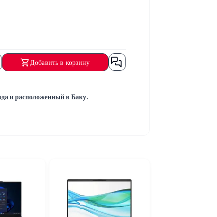
Добавить в корзину
а и расположенный в Баку.
отовы помочь.
е.
симально быстро.