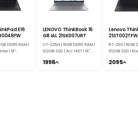
inkPad E16
LENOVO ThinkBook 16
Lenovo Thin
SR0048FW
G8 IAL 21SK007URT
21ST002TFW
6GB DDR5 RAM |
U7-225H | 16GB DDR5 RAM |
R7-250 | 16GB 
ntel | 16″
512GB SSD | Arc 140T | 16"
512GB SSD | Ra
Hz
WUXGA | 60Hz
WUXGA | 60Hz
1998
2095