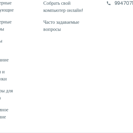
ерные
Собрать свой
994707
тующие
компьютер онлайн!
ерные
Часто задаваемые
ры
вопросы
ы
ание
 и
ики
ры для
в
мное
ние