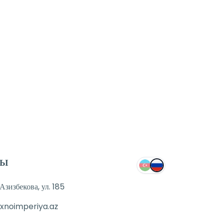
ТЫ
зизбекова, ул. 185
xnoimperiya.az