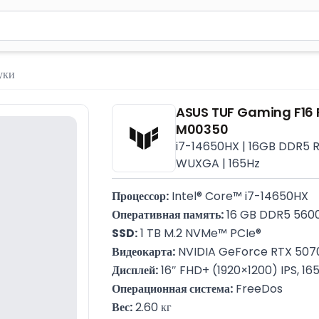
м 2 символа для поиска. Нажмите Enter для отправки или испол
уки
ASUS TUF Gaming F16
M00350
i7-14650HX | 16GB DDR5 R
WUXGA | 165Hz
Процессор:
 Intel® Core™ i7-14650HX
Оперативная память:
 16 GB DDR5 560
SSD:
 1 TB M.2 NVMe™ PCIe®
Видеокарта:
 NVIDIA GeForce RTX 507
Дисплей:
 16″ FHD+ (1920×1200) IPS, 16
Операционная система:
 FreeDos
Вес:
 2.60 кг