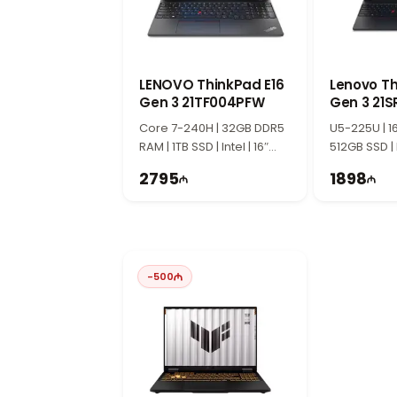
LENOVO ThinkPad E16
Lenovo Th
Gen 3 21TF004PFW
Gen 3 21
Core 7-240H | 32GB DDR5
U5-225U | 1
RAM | 1TB SSD | Intel | 16″
512GB SSD | I
WUXGA | 60Hz
WUXGA | 60
2795
1898
-
500