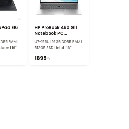
kPad E16
HP ProBook 460 G11
Notebook PC
A38FQET
DDR5 RAM |
U7-155U | 16GB DDR5 RAM |
deon | 16"
512GB SSD | Intel | 16″
WUXGA | 60Hz
1895