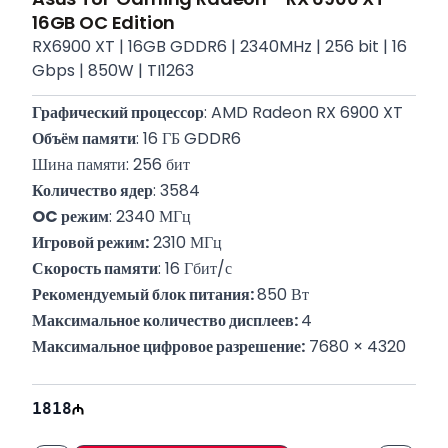
16GB OC Edition
RX6900 XT | 16GB GDDR6 | 2340MHz | 256 bit | 16
Gbps | 850W | TI1263
Графический процессор
: AMD Radeon RX 6900 XT
Объём памяти
: 16 ГБ GDDR6
Шина памяти: 256 бит
Количество ядер
: 3584
OC режим
: 2340 МГц
Игровой режим:
 2310 МГц
Скорость памяти
: 16 Гбит/с
Рекомендуемый блок питания: 
850 Вт
Максимальное количество дисплеев: 
4
Максимальное цифровое разрешение:
 7680 × 4320
Разъёмы питания:
 1x 8-pin
Гарантия
: 12 месяцев
1818