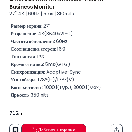
Business Monitor
27'' 4K | 60Hz | 5ms | 350nits
Размер экрана
: 27"
Разрешение
: 4K(3840x2160)
Частота обновления
: 60Hz
Соотношение сторон
: 16:9
Тип панели
: IPS
Время отклика
: 5ms(GTG)
Синхронизация
: Adaptive-Sync
Угол обзора
: 178°(H)/178°(V)
Контрастность
: 1000:1(Typ.), 3000:1(Max)
Яркость
: 350 nits
Цветовой охват
: 99% sRGB
Порты
: 1xHDMI, 1xDP, 1xUSB-
715
C(DP Alt Mode, 65W PD), 4xUSB 3.2 Gen 1 Type-A
Аудиосистема
: Есть(2Wx2)
Добавить в корзину