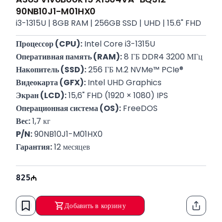
90NB10J1-M01HX0
i3-1315U | 8GB RAM | 256GB SSD | UHD | 15.6" FHD
Процессор (CPU):
 Intel Core i3-1315U
Оперативная память (RAM):
 8 ГБ DDR4 3200 МГц
Накопитель (SSD):
 256 ГБ M.2 NVMe™ PCIe®
Видеокарта (GFX):
 Intel UHD Graphics
Экран (LCD):
 15,6" FHD (1920 × 1080) IPS
Операционная система (OS):
 FreeDOS
Вес:
 1,7 кг
P/N:
 90NB10J1-M01HX0
Гарантия:
 12 месяцев
825
Добавить в корзину
Функци