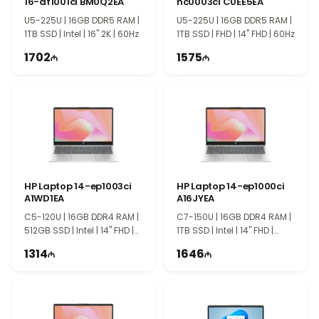
16-af1001ci BM0Q2EA
hc0003ci C0EE5EA
производительность в офисных приложениях, веб-серфинге,
U5-225U | 16GB DDR5 RAM |
U5-225U | 16GB DDR5 RAM |
мультимедиа и легких графических задачах. Это делает
1TB SSD | Intel | 16" 2K | 60Hz
1TB SSD | FHD | 14" FHD | 60Hz
ноутбук удобным решением как для работы, так и для личного
1702
1575
использования.
15.6" FHD дисплей с четким изображением
15.6-дюймовый экран Full HD обеспечивает четкое и
комфортное изображение при длительной работе. Он снижает
нагрузку на глаза и делает работу с документами более
удобной. Серия ASUS Vivobook сочетает современный
дизайн, надежность и практичность для ежедневного
использования.
HP Laptop 14-ep1003ci
HP Laptop 14-ep1000ci
A1WD1EA
A16JYEA
C5-120U | 16GB DDR4 RAM |
C7-150U | 16GB DDR4 RAM |
512GB SSD | Intel | 14" FHD |
1TB SSD | Intel | 14" FHD |
60Hz
60Hz
1314
1646