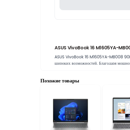
ASUS VivoBook 16 M1605YA-MB008 
ASUS VivoBook 16 M1605YA-MB008 90NB1
широких возможностей. Благодаря мощном
повседневного использования.
Высокая скорость с процессором AM
Похожие товары
ASUS VivoBook 16 оснащён процессором 
многозадачного режима. Производительно
16 ГБ RAM и быстрый SSD-накопите
Оперативная память объёмом 16 ГБ позвол
быструю загрузку системы, ускоренное от
Большой экран WUXGA 16 дюймов
Экран 16 дюймов с разрешением WUXGA со