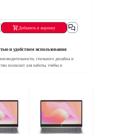
Добавить в корзину
ю и удобством использования
зводительности, стильного дизайна и
тво подходит для работы, учёбы и
жений, интернет-сёрфинга и
ач.
SSD-накопитель на 512 ГБ обеспечивает
шой дисплей удобен для работы с