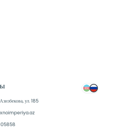
ТЫ
зизбекова, ул. 185
xnoimperiya.az
105858