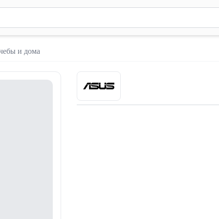
м 2 символа для поиска. Нажмите Enter для отправки или испол
чебы и дома