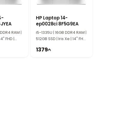
и работы с различными приложениями.
4-
HP Laptop 14-
6JYEA
ep0028ci 8F5G9EA
 DDR4 RAM |
i5-1335U | 16GB DDR4 RAM |
тная конструкция делают ноутбук
 14" FHD |
512GB SSD | Iris Xe | 14" FHD
| 60Hz
1379
а Wi-Fi и Bluetooth обеспечивает
рым нужен быстрый ноутбук для
е время.