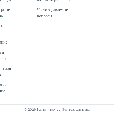
ерные
Часто задаваемые
ры
вопросы
ы
ание
 и
ики
ры для
в
мное
ние
©
2026
Texno İmperiya
.
Все права защищены