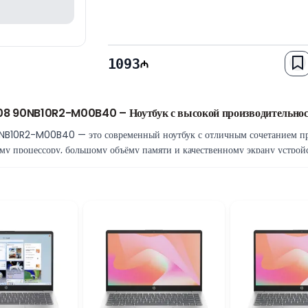
1093
90NB10R2-M00B40 – Ноутбук с высокой производительность
0R2-M00B40 — это современный ноутбук с отличным сочетанием прои
у процессору, большому объёму памяти и качественному экрану устройс
D Ryzen 5
AMD Ryzen 5, который обеспечивает стабильную работу офисных прило
сти процессора достаточно для комфортного выполнения ежедневных зад
ль
яет работать сразу с несколькими программами без снижения скорости. 
крытие файлов и удобное хранение данных.
здаёт широкое рабочее пространство и качественное изображение. Боль