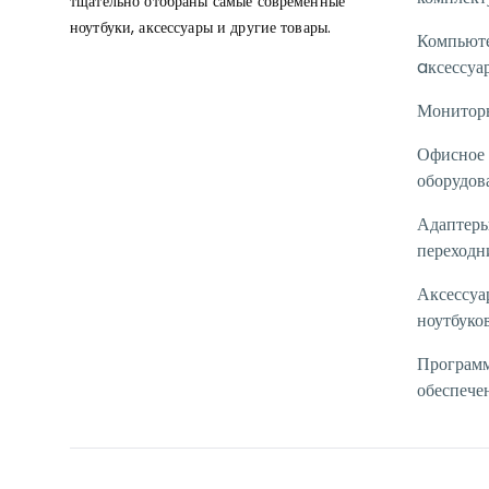
тщательно отобраны самые современные
ноутбуки, аксессуары и другие товары.
Компьют
aксессуа
Монитор
Офисное
оборудов
Адаптеры
переходн
Аксессуа
ноутбуко
Програм
обеспече