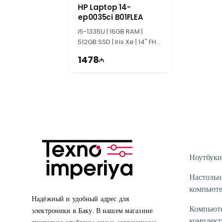
HP Laptop 14-
ep0035ci B01FLEA
i5-1335U | 16GB RAM |
512GB SSD | Iris Xe | 14" FHD
| 60Hz | Win11
1478
Ноутбуки
Настоль
компьют
Надёжный и удобный адрес для
Компьют
электроники в Баку. В нашем магазине
комплек