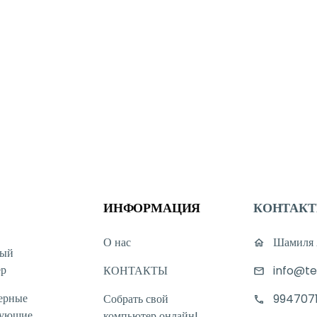
ИНФОРМАЦИЯ
КОНТАК
О нас
Шамиля А
ный
ер
КОНТАКТЫ
info@te
ерные
Собрать свой
994707
тующие
компьютер онлайн!