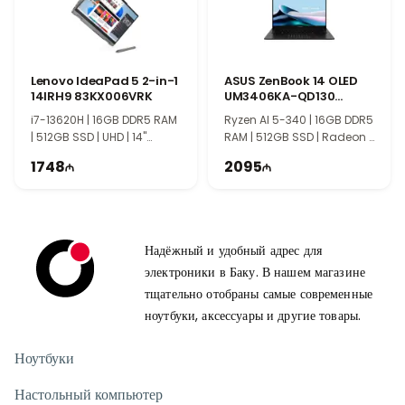
Для кого подходит этот ноутбук?
ASUS Vivobook 16X станет отличным выбором для студентов,
офисных сотрудников и пользователей, которым нужен
ноутбук с большим экраном и хорошей производительностью.
Lenovo IdeaPad 5 2-in-1
ASUS ZenBook 14 OLED
Благодаря Ryzen 5, SSD 512GB и качественному дисплею он
14IRH9 83KX006VRK
UM3406KA-QD130
обеспечивает комфортную работу каждый день.
90NB14U1-M007L0
i7-13620H | 16GB DDR5 RAM
Ryzen AI 5-340 | 16GB DDR5
| 512GB SSD | UHD | 14"
RAM | 512GB SSD | Radeon |
WUXGA | 60Hz
14" WUXGA | 60Hz
1748
2095
Надёжный и удобный адрес для
электроники в Баку. В нашем магазине
тщательно отобраны самые современные
ноутбуки, аксессуары и другие товары.
Ноутбуки
Настольный компьютер