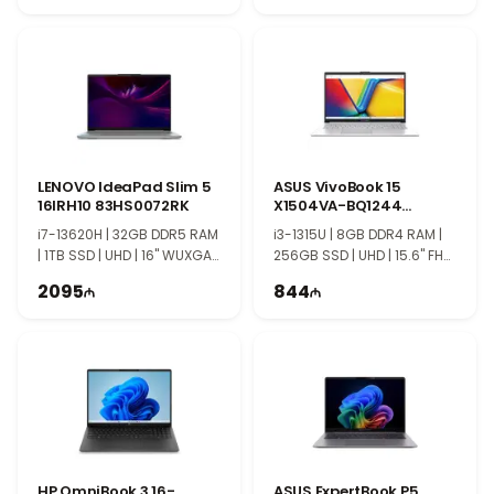
видеть вас в нашем магазине.
LENOVO IdeaPad Slim 5
ASUS VivoBook 15
16IRH10 83HS0072RK
X1504VA-BQ1244
90NB10J2-M01HY0
i7-13620H | 32GB DDR5 RAM
i3-1315U | 8GB DDR4 RAM |
| 1TB SSD | UHD | 16" WUXGA |
256GB SSD | UHD | 15.6" FHD
60Hz
| 60Hz
2095
844
HP OmniBook 3 16-
ASUS ExpertBook P5