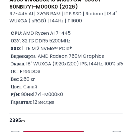
90NB17Y1-M000K0 (2026)
R7-445 AI | 32GB RAM | 1TB SSD | Radeon | 18.4"
WUXGA ( sRGB) | 144Hz | TI1600
CPU
: AMD Ryzen AI 7-445  
ОЗУ
: 32 ГБ DDR5 5200MHz
SSD
: 1 ТБ M.2 NVMe™ PCIe®
Видеокарта
: AMD Radeon 780M Graphics
Экран
: 18" WUXGA (1920x1200) IPS, 144Hz, 100% sRGB
ОС
: FreeDOS
Вес
: 2.60 кг
Цвет
: Синий
P/N
: 90NB17Y1-M000K0
Гарантия
: 12 месяцев
2395