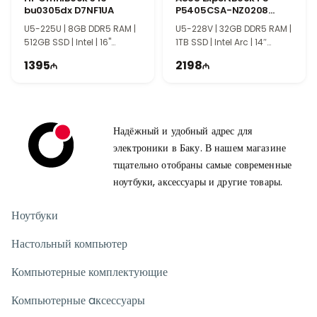
bu0305dx D7NF1UA
P5405CSA-NZ0208
90NX0861-M008A0
U5-225U | 8GB DDR5 RAM |
U5-228V | 32GB DDR5 RAM |
512GB SSD | Intel | 16"
1TB SSD | Intel Arc | 14″
WUXGA | Touch | Win11
WQXGA | 144Hz
1395
2198
Надёжный и удобный адрес для
электроники в Баку. В нашем магазине
тщательно отобраны самые современные
ноутбуки, аксессуары и другие товары.
Ноутбуки
Настольный компьютер
Компьютерные комплектующие
Компьютерные aксессуары