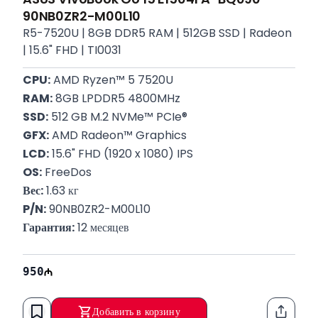
90NB0ZR2-M00L10
R5-7520U | 8GB DDR5 RAM | 512GB SSD | Radeon
| 15.6" FHD | TI0031
CPU:
 AMD Ryzen™ 5 7520U
RAM:
 8GB LPDDR5 4800MHz
SSD:
 512 GB M.2 NVMe™ PCIe®
GFX:
 AMD Radeon™ Graphics
LCD:
 15.6" FHD (1920 x 1080) IPS
OS:
 FreeDos
Вес:
 1.63 кг
P/N:
 90NB0ZR2-M00L10
Гарантия:
 12 месяцев
950
Добавить в корзину