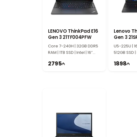
операционной системы, программ и данны
15.6-дюймовый 3K OLED экран с част
ASUS VivoBook S 15 OLED оснащен 15.6-д
детализированное изображение. Частота о
и повседневными задачами.
LENOVO ThinkPad E16
Lenovo Th
Современные графические возможност
Gen 3 21TF004PFW
Gen 3 21
Встроенная графика Intel Arc обеспечива
Core 7-240H | 32GB DDR5
U5-225U | 1
и повседневных творческих задач. Соврем
RAM | 1TB SSD | Intel | 16″
512GB SSD | I
Современный и удобный дизайн ASU
WUXGA | 60Hz
WUXGA | 60
2795
1898
ASUS VivoBook S 15 OLED отличается то
качественный OLED экран и мощные техни
Для кого подходит ASUS VivoBook S
Эта модель является отличным выбором дл
Сочетание процессора Intel Core Ultra 
студентов, офисных пользователей, творче
.
.
.
Texnoimperiya — мультибрендовый маг
Наш магазин находится по адресу: ул. Шам