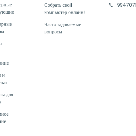
ерные
Собрать свой
994707
тующие
компьютер онлайн!
ерные
Часто задаваемые
ры
вопросы
ы
ание
 и
ики
ры для
в
мное
ние