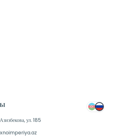
отовы помочь.
е.
симально быстро.
ТЫ
зизбекова, ул. 185
xnoimperiya.az