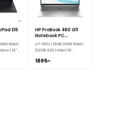
а, высокий уровень контрастности и
 использование при работе с мультимедиа
kPad E16
HP ProBook 460 G11
Notebook PC
A38FQET
ого дизайна, мультимедийных приложений
DDR5 RAM |
U7-155U | 16GB DDR5 RAM |
ую работу.
deon | 16"
512GB SSD | Intel | 16″
WUXGA | 60Hz
1895
. Операционная система Windows 11,
, учебы и развлечений.
ость работы и современный дизайн.
оставляет широкие возможности для
вной работе.
а и расположенный в Баку.