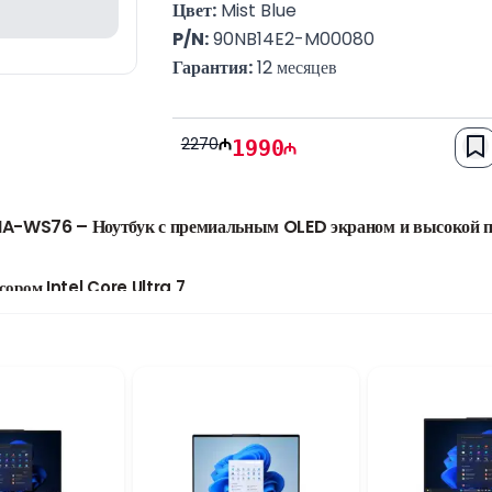
Цвет:
 Mist Blue
P/N:
 90NB14E2-M00080
Гарантия:
 12 месяцев
2270
1990
-WS76 – Ноутбук с премиальным OLED экраном и высокой п
сором Intel Core Ultra 7
MA-WS76 оснащена процессором Intel Core Ultra 7-155H. Современны
едневных задач, работе с офисными программами, мультимедиа, творче
очетает высокую скорость работы, энергоэффективность и возможности ис
AM и 1TB SSD
и DDR5, которая позволяет комфортно работать с несколькими приложе
ь объемом 1TB предоставляет большое пространство для хранения файло