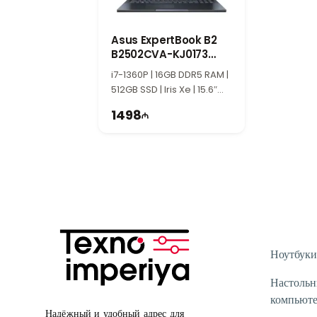
Помимо продажи техники, мы также пред
Если у вас возникли технические вопросы
Asus ExpertBook B2
Наши специалисты работают ежедневно с
B2502CVA-KJ0173
Если у вас есть вопросы по любой модели 
90NX06F1-M00620
i7-1360P | 16GB DDR5 RAM |
Вне рабочих часов вы можете связатьс
512GB SSD | Iris Xe | 15.6″
Благодарим вас за интерес к Texnoimperi
FHD | 60Hz
1498
Ноутбуки
Настоль
компьют
Надёжный и удобный адрес для