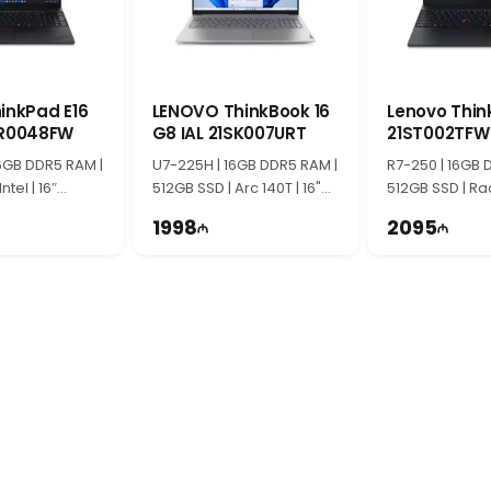
х.
отой обновления 120Hz
юймовым 3K OLED дисплеем. OLED-технология обеспечивает яркие цвет
бновления 120Hz обеспечивает более плавное отображение и комфортное
inkPad E16
LENOVO ThinkBook 16
Lenovo Thin
и с Intel Arc Graphics
SR0048FW
G8 IAL 21SK007URT
21ST002TFW
ет высокую производительность для обработки фото и видео, графическ
6GB DDR5 RAM |
U7-225H | 16GB DDR5 RAM |
R7-250 | 16GB 
енная графическая архитектура сочетает энергоэффективность и стабильн
ntel | 16″
512GB SSD | Arc 140T | 16"
512GB SSD | Ra
S VivoBook S 15 OLED
Hz
WUXGA | 60Hz
WUXGA | 60Hz
1998
2095
нким корпусом, премиальным внешним видом и удобством использования
ческие характеристики делают устройство отличным выбором для работы
 15 OLED?
я пользователей, которым необходимы качественный экран, высокая скор
7, 16GB DDR5 RAM, 1TB SSD, графики Intel Arc и 3K OLED дисплея пред
ских специалистов и тех, кому важна высокая продуктивность в повседне
азин компьютерной техники и электроники, работающий с 2020 год
иля Азизбекова, 148, всего в 150 метрах от ТЦ 28 Mall.