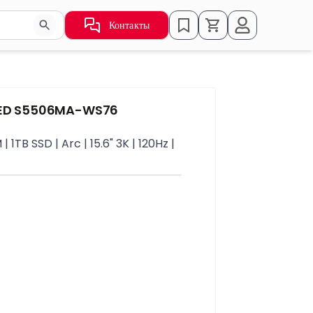
Контакты
ьзуйте стрелки для навигации по результатам.
OLED S5506MA-WS76
1TB SSD | Arc | 15.6" 3K | 120Hz |