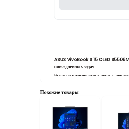
ASUS VivoBook S 15 OLED S5506MA
повседневных задач
Быстрая производительность с процес
Модель ASUS VivoBook S 15 OLED S5506
производительность при выполнении повс
Похожие товары
использовании. Серия Intel Core Ultra с
комфортную работу.
Эффективная система с 16GB DDR5 R
Ноутбук оснащен 16GB оперативной памят
быструю обработку данных. SSD-накопител