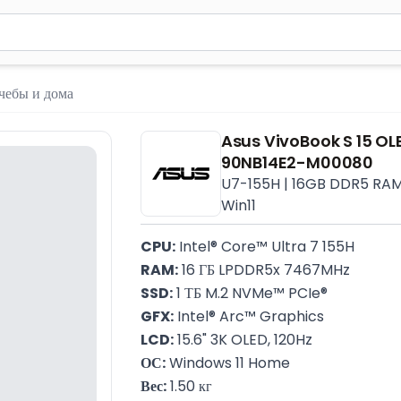
м 2 символа для поиска. Нажмите Enter для отправки или испол
чебы и дома
Asus VivoBook S 15 
90NB14E2-M00080
U7-155H | 16GB DDR5 RAM | 
Win11
CPU:
 Intel® Core™ Ultra 7 155H
RAM:
 16 ГБ LPDDR5x 7467MHz
SSD:
 1 ТБ M.2 NVMe™ PCIe®
GFX:
 Intel® Arc™ Graphics
LCD:
 15.6" 3K OLED, 120Hz
ОС:
 Windows 11 Home
Вес:
 1.50 кг