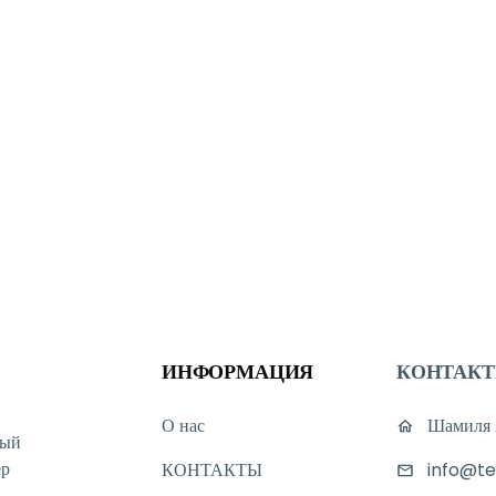
оставляем услуги сервисного центра.
, связанные с компьютерами или ноутбуками, наши специалисты всегда г
 10:00 до 19:00.
или товару, вы можете обратиться к нам через онлайн-чат на нашем сайт
я с нами через WhatsApp.
Мы стараемся отвечать на все обращения мак
ya! Будем рады видеть вас в нашем магазине.
ИНФОРМАЦИЯ
КОНТАК
О нас
Шамиля А
ный
ер
КОНТАКТЫ
info@te