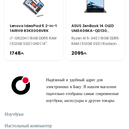
Lenovo IdeaPad 5 2-in-1
ASUS ZenBook 14 OLED
14IRH9 83KX006VRK
UM3406KA-QD130
90NB14U1-M007L0
i7-13620H | 16GB DDR5 RAM
Ryzen AI 5-340 | 16GB DDR5
| 512GB SSD | UHD | 14"
RAM | 512GB SSD | Radeon |
WUXGA | 60Hz
14" WUXGA | 60Hz
1748
2095
Надёжный и удобный адрес для
электроники в Баку. В нашем магазине
тщательно отобраны самые современные
ноутбуки, аксессуары и другие товары.
Ноутбуки
Настольный компьютер