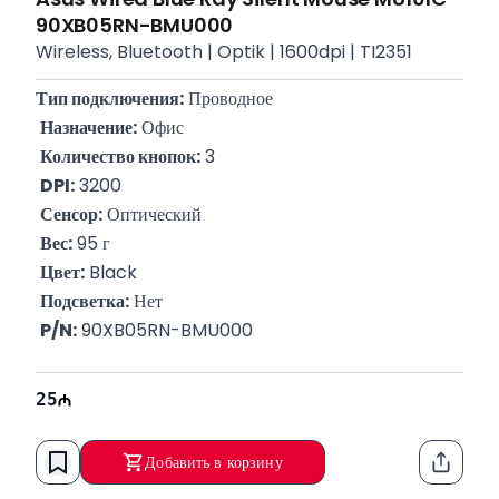
90XB05RN-BMU000
Wireless, Bluetooth | Optik | 1600dpi | TI2351
Тип подключения:
 Проводное
Назначение:
 Офис
Количество кнопок:
 3
DPI:
 3200
Сенсор:
 Оптический
Вес:
 95 г
Цвет:
 Black
Подсветка:
 Нет
P/N:
 90XB05RN-BMU000
25
Добавить в корзину
Функци