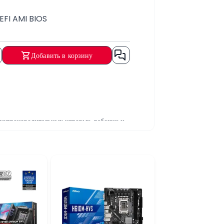
EFI AMI BIOS
Добавить в корзину
копроизводительных игровых, рабочих и
современные технологии обеспечивают
зволяют устанавливать высокоскоростные
доставляя широкие возможности для
ессорами Intel LGA1700, форм-фактор