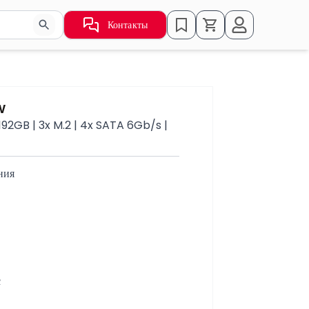
Контакты
ьзуйте стрелки для навигации по результатам.
W
92GB | 3x M.2 | 4x SATA 6Gb/s |
ния
с