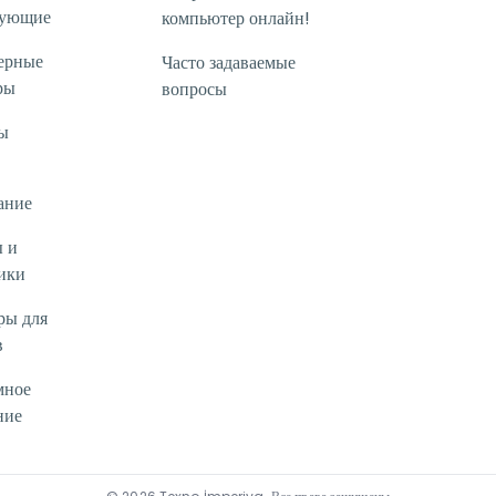
тующие
компьютер онлайн!
ерные
Часто задаваемые
ры
вопросы
ы
ание
 и
ики
ры для
в
мное
ние