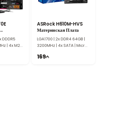
пьютеров, профессиональных рабочих
ьную основу для производительной
70E
ASRock H610M-HVS
Материнская Плата
 Плата
4x DDDR5
LGA1700​​​​​​​ | 2x DDR4 64GB |
Hz | 4x M2 |
3200MHz | 4x SATA | Micro
ATX
169