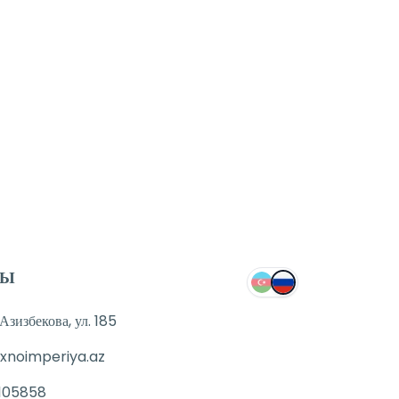
ТЫ
зизбекова, ул. 185
xnoimperiya.az
105858