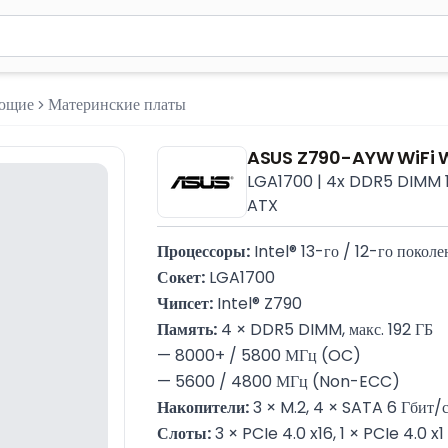
м 2 символа для поиска. Нажмите Enter для отправки или испол
ующие
Материнские платы
ASUS Z790-AYW WiFi 
LGA1700 | 4x DDR5 DIMM 1
ATX
Процессоры:
 Intel® 13-го / 12-го поколе
Сокет:
 LGA1700
Чипсет:
 Intel® Z790
Память:
 4 × DDR5 DIMM, макс. 192 ГБ
— 8000+ / 5800 МГц (OC)
— 5600 / 4800 МГц (Non-ECC)
Накопители:
 3 × M.2, 4 × SATA 6 Гбит/
Слоты:
 3 × PCIe 4.0 x16, 1 × PCIe 4.0 x1