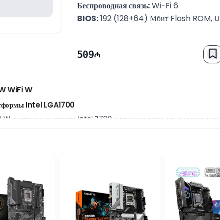
Беспроводная связь:
 Wi-Fi 6
BIOS:
 192 (128+64) Мбит Flash ROM, U
Форм-фактор:
 ATX | 305 × 244 мм
Гарантия:
 12 месяцев
509
W WiFi W
тформы Intel LGA1700
 построена на чипсете Intel Z790 и предназначена для создания высо
на платформе LGA1700. Форм-фактор ATX, надежная элементная база и 
льность и длительный срок службы.
озможности хранения данных
DIMM с поддержкой до 192 ГБ оперативной памяти. Три разъема M.2 по
беспечивают подключение дополнительных SSD и HDD накопителей, пре
ниям
 быстрое и стабильное беспроводное подключение. Совместимость с проц