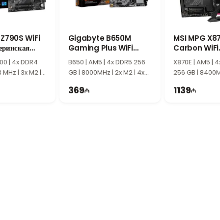
ии делают ASUS Z790-AYW WiFi W отличным выбором для игровых ком
 Надежная конструкция и современные технологии обеспечивают стабил
Z790S WiFi
Gigabyte B650M
MSI MPG X8
еринская
Gaming Plus WiFi
Carbon WiFi
Материнская Плата
Материнская
700 | 4x DDR4
B650 | AM5 | 4x DDR5 256
X870E | AM5 | 
 MHz | 3x M2 |
GB | 8000MHz | 2x M2 | 4x
256 GB | 8400M
TX
SATA | mATX
4x SATA | ATX
369
1139