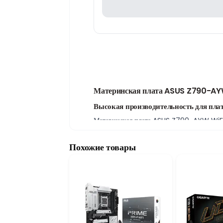
Материнская плата ASUS Z790-AY
Высокая производительность для пла
Материнская плата ASUS Z790-AYW WiFi W
профессиональных компьютерных систем 
стабильную работу, высокую производите
Похожие товары
Поддержка памяти DDR5 и широкие в
Модель оснащена четырьмя слотами DDR5 
NVMe SSD, а четыре порта SATA 6Gb/s о
хранения данных.
WiFi и готовность к будущим обновле
Встроенная поддержка WiFi обеспечивает