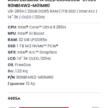
90NB14W2-M01MR0
U9-285H | 32GB DDR5 RAM | 1TB SSD | Intel Arc |
14" 3K | OLED | 120Hz
CPU
: Intel® Core™ Ultra 9 285H
NPU
: Intel® AI Boost
RAM
: 32 GB LPDDR5x
SSD
: 1 TB M.2 NVMe™ PCIe®
GFX
: Intel® Arc™ Graphics
LCD
: 14" 3K OLED, 120Hz
OS
: FreeDos
Вес
: 1.22 Kq
P/N
: 90NB14W2-M01MR0
Гарантия
: 12 Ay
4495