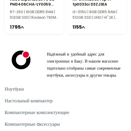
пространство и повышает продуктивность. Сенсорная
PM3406CHA-LY0059
fp0033ci D3ZJ3EA
поддержка и гибкая конструкция делают устройство отличным
90NX09U2-M00240
R7-260 | 16GB DDR5 RAM |
i3-1315U | 8GB DDR5 RAM |
выбором для творчества и ежедневной работы.
512GB SSD | Radeon 780M |
512GB SSD | UHD | 14" 2K |
Для кого подходит ASUS ZenBook Duo OLED?
14" WUXGA
Touch
1795
1155
Эта модель подойдет пользователям, которым нужны
премиальный дизайн, высокая производительность и
расширенные возможности. Сочетание Intel Core Ultra 7,
16GB RAM, SSD 1TB, OLED экрана и двухэкранной
Надёжный и удобный адрес для
конструкции обеспечивает комфортную работу и высокую
электроники в Баку. В нашем магазине
продуктивность.
тщательно отобраны самые современные
ноутбуки, аксессуары и другие товары.
Ноутбуки
Настольный компьютер
Компьютерные комплектующие
Компьютерные aксессуары