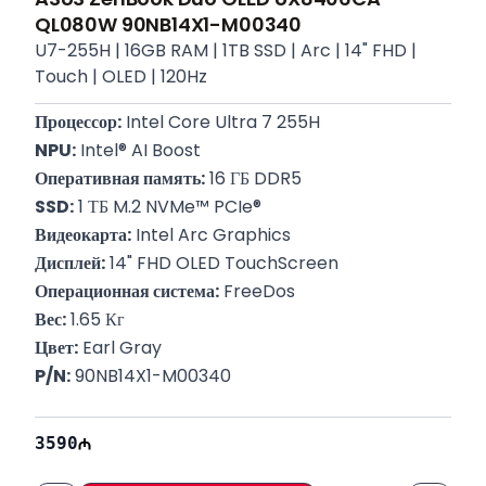
QL080W 90NB14X1-M00340
U7-255H | 16GB RAM | 1TB SSD | Arc | 14" FHD |
Touch | OLED | 120Hz
Процессор:
 Intel Core Ultra 7 255H
NPU:
 Intel® AI Boost
Оперативная память:
 16 ГБ DDR5
SSD:
 1 ТБ M.2 NVMe™ PCIe®
Видеокарта:
 Intel Arc Graphics
Дисплей:
 14" FHD OLED TouchScreen
Операционная система:
 FreeDos
Вес:
 1.65 Кг
Цвет:
 Earl Gray
P/N:
 90NB14X1-M00340
Гарантия:
 12 месяцев
3590