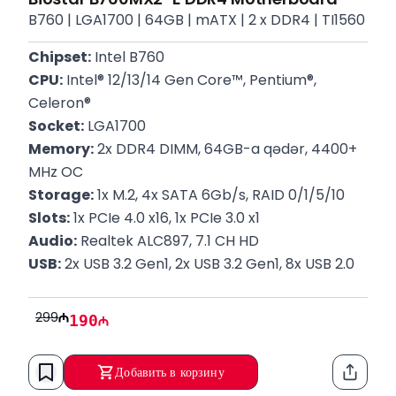
B760 | LGA1700​​​​​​​ | 64GB | mATX | 2 x DDR4 | TI1560
Chipset:
 Intel B760
CPU:
 Intel® 12/13/14 Gen Core™, Pentium®, 
Celeron®
Socket:
 LGA1700
Memory:
 2x DDR4 DIMM, 64GB-a qədər, 4400+ 
MHz OC
Storage:
 1x M.2, 4x SATA 6Gb/s, RAID 0/1/5/10
Slots:
 1x PCIe 4.0 x16, 1x PCIe 3.0 x1
Audio:
 Realtek ALC897, 7.1 CH HD
USB:
 2x USB 3.2 Gen1, 2x USB 3.2 Gen1, 8x USB 2.0
Wi-Fi:
 M.2 (E Key) yuvası mövcuddur
Form Factor:
 mATX (236 x 208 mm)
299
190
Zəmanət:
 12 Ay
Добавить в корзину
Функци