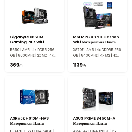
пользователей, которые хотят собрать функциональный,
долговечный и доступный по цене компьютер.
Gigabyte B650M
MSI MPG X870E Carbon
Gaming Plus WiFi
WiFi Материнская Плата
Материнская Плата
B650 | AM5 | 4x DDR5 256
X870E | AM5 | 4x DDDR5 256
GB | 8000MHz | 2x M2 | 4x
GB | 8400MHz | 4x M2 | 4x
SATA | mATX
SATA | ATX
369
1139
ASRock H610M-HVS
ASUS PRIME B450M-A
Материнская Плата
Материнская Плата
LGA1700​​​​​​​ | 2x DDR4 64GB |
AM4 | 4x DDR4 128GB | 6x