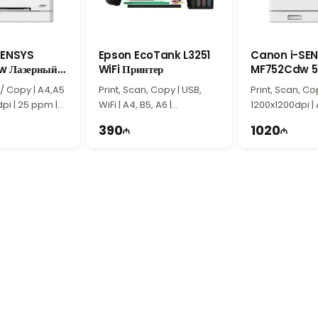
rinter
сочетает высокое качество цветной печати, функции печати, коп
оронней печати. Надежность, функциональность и удобство эксплуатации
SENSYS
Epson EcoTank L3251
Canon i-SE
 Лазерный
WiFi Принтер
MF752Cdw 5
Многофункц
 / Copy | A4,A5
Print, Scan, Copy | USB,
Print, Scan, Co
Принтер
dpi | 25 ppm |
WiFi | A4, B5, A6 |
1200x1200dpi | 
 | Adf
5760x1440
A6, B5 | Wi-Fi |
390
1020