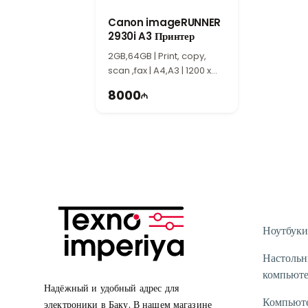
Canon imageRUNNER
2930i A3 Принтер
2GB,64GB | Print, copy,
scan ,fax | A4,A3 | 1200 x
1200 | USB, LAN, Wi-Fi |
8000
Duplex
Ноутбуки
Настоль
компьют
Надёжный и удобный адрес для
Компьют
электроники в Баку. В нашем магазине