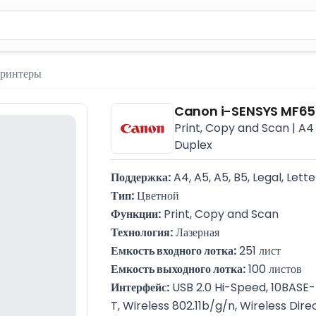
м 2 символа для поиска. Нажмите Enter для отправки или испол
ринтеры
Canon i-SENSYS MF65
Print, Copy and Scan | A4 |
Duplex
Поддержка:
 A4, A5, A5, B5, Legal, Let
Тип:
 Цветной
Функции:
 Print, Copy and Scan
Технология:
 Лазерная
Емкость входного лотка:
 251 лист
Емкость выходного лотка:
 100 листов
Интерфейс:
 USB 2.0 Hi-Speed, 10BAS
T, Wireless 802.11b/g/n, Wireless Dir