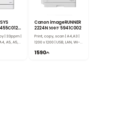
ирования и сканирования, а также
 делают эту модель отличным выбором для
NSYS
Canon imageRUNNER
455C012
2224N МФУ 5941C002
иональный
py | 33ppm |
Print, copy, scan | A4,A3 |
A4, A5, A5,
1200 x 1200 | USB, LAN, Wi-Fi
 Duplex, ADF
| 2GB eMMC
1590