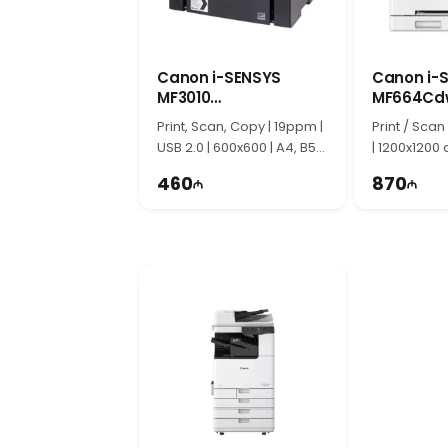
Canon i-SENSYS MF655Cdw Lazer P
поддержку Wi-Fi и автоматической двуст
дома и офиса.
Canon i-SENSYS
Canon i-
MF3010
MF664Cdw
Многофункциональный
Принтер
Print, Scan, Copy | 19ppm |
Print / Scan
Принтер 5252B034
USB 2.0 | 600x600 | A4, B5,
| 1200x1200 
A5
WiFi | Duplex
460
870