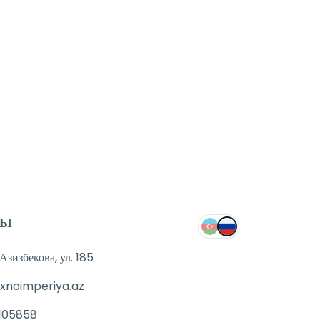
ТЫ
зизбекова, ул. 185
xnoimperiya.az
105858