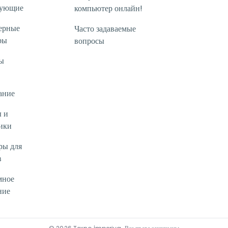
тующие
компьютер онлайн!
ерные
Часто задаваемые
ры
вопросы
ы
ание
 и
ики
ры для
в
мное
ние