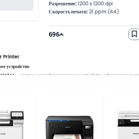
Разрешение:
 1200 x 1200 dpi
Скорость печати:
 21 ppm (A4)
Двусторонняя печать:
 Автоматическая 
Гарантия:
 6 месяцев
696
 Printer
ое устройство
rinter
— цветное многофункциональное устройство с функциями печат
исов, обеспечивая высокое качество печати, надежную работу и удобство
 четкий текст, яркие цвета и высокую детализацию графики. Скорость п
эффективно работать с документами.
 печать
агодаря
Wi-Fi
можно удобно печатать с компьютеров, ноутбуков и мобильн
т двустороннюю печать, сокращая расход бумаги и повышая эффективно
SYS MF655Cdw Lazer Printer?