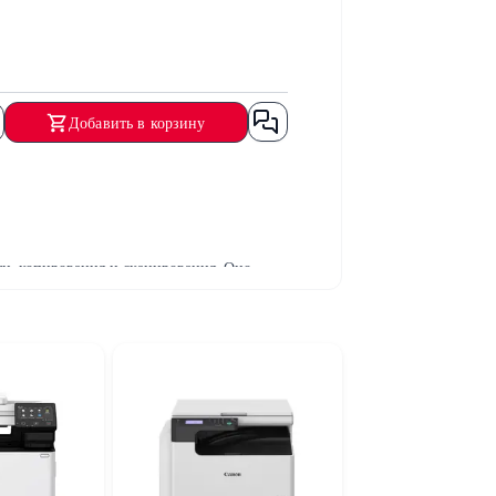
(Duplex)
Добавить в корзину
и, копирования и сканирования. Оно
 использования.
ечати до
21 стр./мин (ppm)
позволяет
ых устройств без использования кабелей.
сть работы.