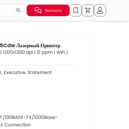
Контакты
ьзуйте стрелки для навигации по результатам.
5Cdw Лазерный Принтер
 1200x1200 dpi | 21 ppm | WiFi |
ter, Executive, Statement
E-T/100BASE-TX/1000Base-
ect Connection