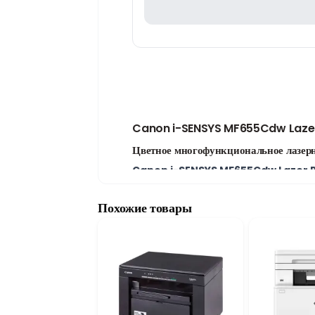
Canon i-SENSYS MF655Cdw Lazer
Цветное многофункциональное лазерн
Canon i-SENSYS MF655Cdw Lazer P
предназначено для дома и современных оф
Качественная и быстрая печать
Похожие товары
Разрешение
1200 × 1200 dpi
гарантирует
быстро выполнять повседневные задачи и 
Wi-Fi и автоматическая двусторонняя
Устройство поддерживает формат
A4
. Бл
Функция
Duplex
автоматически выполняе
Почему стоит выбрать Canon i-SEN