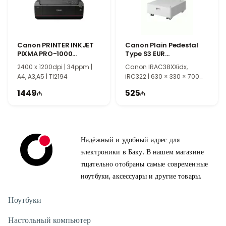
Canon PRINTER INKJET
Canon Plain Pedestal
PIXMA PRO-1000
Type S3 EUR
0608C009AD
5545C001AA
2400 x 1200dpi | 34ppm |
Canon IRAC38XXidx,
A4, A3,A5 | TI2194
iRC322 | 630 × 330 × 700
mm | TI2201
1449
525
Надёжный и удобный адрес для
электроники в Баку. В нашем магазине
тщательно отобраны самые современные
ноутбуки, аксессуары и другие товары.
Ноутбуки
Настольный компьютер