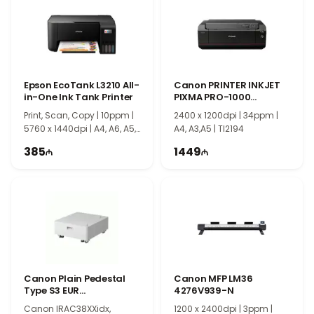
и средних офисах.
Почему стоит выбрать Canon ImageRUNNER 2224
5942C001AA?
Canon ImageRUNNER 2224 5942C001AA
сочетает
высокое качество печати, стабильную производительность и
Epson EcoTank L3210 All-
Canon PRINTER INKJET
многофункциональность. Надежность, удобство использования
in-One Ink Tank Printer
PIXMA PRO-1000
и эффективность делают эту модель отличным выбором для
0608C009AD
Print, Scan, Copy | 10ppm |
2400 x 1200dpi | 34ppm |
ежедневной работы с документами в офисе.
5760 x 1440dpi | A4, A6, A5,
A4, A3,A5 | TI2194
B5 | EE0025
385
1449
Canon Plain Pedestal
Canon MFP LM36
Type S3 EUR
4276V939-N
5545C001AA
Canon IRAC38XXidx,
1200 x 2400dpi | 3ppm |