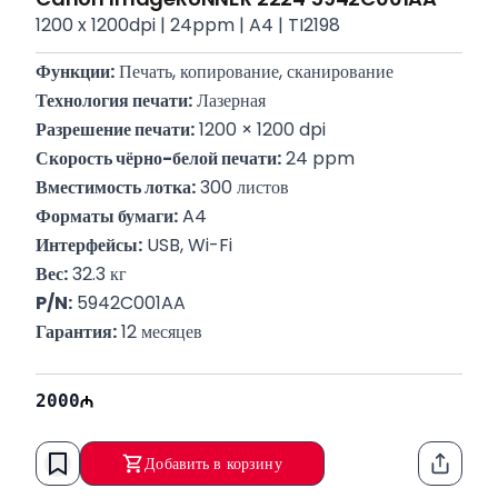
1200 x 1200dpi | 24ppm | A4 | TI2198
Функции:
 Печать, копирование, сканирование
Технология печати:
 Лазерная
Разрешение печати:
 1200 × 1200 dpi
Скорость чёрно-белой печати:
 24 ppm
Вместимость лотка:
 300 листов
Форматы бумаги:
 A4
Интерфейсы:
 USB, Wi-Fi
Вес:
 32.3 кг
P/N:
 5942C001AA
Гарантия:
 12 месяцев
2000
Добавить в корзину
Функци