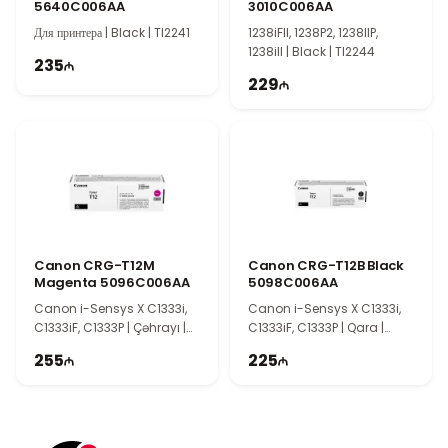
5640C006AA
3010C006AA
Совместимая модель принтера
Для принтера | Black | TI2241
1238iFII, 1238P2, 1238IIP,
Canon XS-20L Square Paper 4119C002AA полностью
1238iII | Black | TI2244
совместим с портативным фотопринтером Canon SELPHY
235
229
QX-10. Использование оригинальной фотобумаги Canon
обеспечивает высокое качество печати, удобство
использования и стабильные результаты на протяжении
длительного времени.
Canon CRG-T12M
Canon CRG-T12B Black
Magenta 5096C006AA
5098C006AA
Canon i-Sensys X C1333i,
Canon i-Sensys X C1333i,
C1333iF, C1333P | Çəhrayı |
C1333iF, C1333P | Qara |
TI2238
TI2237
255
225