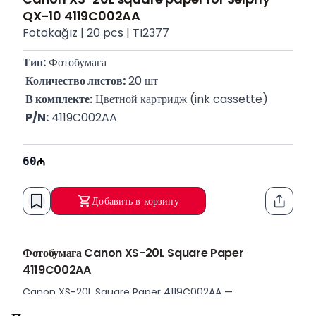
QX-10 4119C002AA
Fotokağız | 20 pcs | TI2377
Тип:
 Фотобумага
Количество листов:
 20 шт
В комплекте:
 Цветной картридж (ink cassette)
P/N:
 4119C002AA
60
Добавить в корзину
Функци
Фотобумага Canon XS-20L Square Paper
4119C002AA
Canon XS-20L Square Paper 4119C002AA —
оригинальный набор фотобумаги квадратного формата,