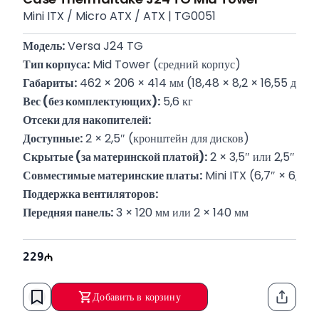
Mini ITX / Micro ATX / ATX | TG0051
Модель:
 Versa J24 TG
Тип корпуса:
 Mid Tower (средний корпус)
Габариты:
 462 × 206 × 414 мм (18,48 × 8,2 × 16,55 дюйм
Вес (без комплектующих):
 5,6 кг
Отсеки для накопителей:
Доступные:
 2 × 2,5″ (кронштейн для дисков)
Скрытые (за материнской платой):
 2 × 3,5″ или 2,5″
Совместимые материнские платы:
 Mini ITX (6,7″ × 6,7″)
Поддержка вентиляторов:
Передняя панель:
 3 × 120 мм или 2 × 140 мм
Верхняя панель: 
2 × 120 мм или 2 × 140 мм
Задняя панель:
 1 × 120 мм
229
Ограничения по компонентам:
Максимальная высота кулера CPU:
 160 мм
Добавить в корзину
Функци
Максимальная длина видеокарты (VGA): 
330 мм