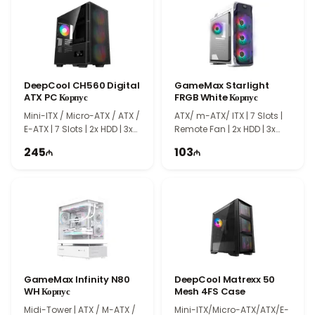
видеокарт, систем охлаждения и других комплектующих.
Оптимизированная внутренняя конструкция способствует
аккуратной укладке кабелей и эффективной циркуляции
воздуха.
Идеальный выбор для игровых и
DeepCool CH560 Digital
GameMax Starlight
высокопроизводительных ПК
ATX PC Корпус
FRGB White Корпус
Thermaltake J24 TG Mid Tower Case
станет
Mini-ITX / Micro-ATX / ATX /
ATX/ m-ATX/ ITX | 7 Slots |
надежным решением для игровых компьютеров, рабочих
E-ATX | 7 Slots | 2x HDD | 3x
Remote Fan | 2x HDD | 3x
станций и повседневных систем. Стильный внешний вид,
SSD
SSD
245
103
функциональный дизайн и широкая совместимость делают его
отличным выбором для современных сборок ПК.
GameMax Infinity N80
DeepCool Matrexx 50
WH Корпус
Mesh 4FS Case
Midi-Tower | ATX / M-ATX /
Mini-ITX/Micro-ATX/ATX/E-