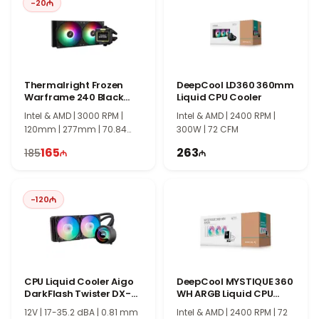
-
20
процессорами Intel и AMD, что делает его универсальным
решением для различных конфигураций ПК.
Идеальный выбор для игровых и профессиональных
ПК
THERMALRIGHT FROZEN WARFRAME 360 SE V2 BK станет
Thermalright Frozen
DeepCool LD360 360mm
отличным выбором для игровых компьютеров, рабочих
Warframe 240 Black
Liquid CPU Cooler
ARGB Liquid CPU Cooler
станций и других высокопроизводительных систем,
Intel & AMD | 3000 RPM |
Intel & AMD | 2400 RPM |
обеспечивая надежное охлаждение, стабильную работу и
120mm | 277mm | 70.84
300W | 72 CFM
долговечность компонентов.
CFM
165
263
185
-
120
CPU Liquid Cooler Aigo
DeepCool MYSTIQUE 360
DarkFlash Twister DX-
WH ARGB Liquid CPU
240
Cooler
12V | 17-35.2 dBA | 0.81 mm
Intel & AMD | 2400 RPM | 72