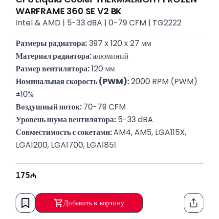
WARFRAME 360 SE V2 BK
Intel & AMD | 5-33 dBA | 0-79 CFM | TG2222
Размеры радиатора:
 397 x 120 x 27 мм
Материал радиатора: 
алюминий
Размер вентилятора:
 120 мм
Номинальная скорость (PWM):
 2000 RPM (PWM) 
±10%
Воздушный поток: 
70-79 CFM
Уровень шума вентилятора:
 5-33 dBA
Совместимость с сокетами: 
AM4, AM5, LGA115X, 
LGA1200, LGA1700, LGA1851
175
Добавить в корзину
Функци