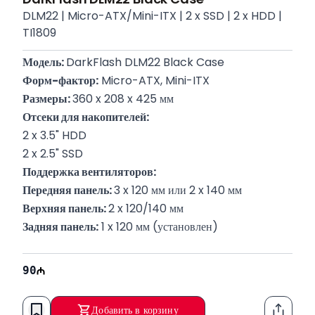
DLM22 | Micro-ATX/Mini-ITX | 2 x SSD | 2 x HDD |
TI1809
Модель: 
DarkFlash DLM22 Black Case
Форм-фактор:
 Micro-ATX, Mini-ITX
Размеры: 
360 x 208 x 425 мм
Отсеки для накопителей:
2 x 3.5" HDD
2 x 2.5" SSD
Поддержка вентиляторов:
Передняя панель: 
3 x 120 мм или 2 x 140 мм
Верхняя панель: 
2 x 120/140 мм
Задняя панель:
 1 x 120 мм (установлен)
Поддержка радиаторов:
 120/240 мм (спереди, сверху, 
сзади)
90
Максимальная длина видеокарты:
 330 мм
Максимальная высота кулера процессора: 
160 мм
Добавить в корзину