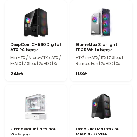
Идеальный выбор для компактных и повседневных ПК
DarkFlash DLM22 Black Case
станет надежным
решением для домашних компьютеров, офисных систем и
компактных игровых ПК. Функциональный дизайн, широкая
совместимость и удобство сборки делают его отличным
выбором для современных компьютерных систем.
DeepCool CH560 Digital
GameMax Starlight
ATX PC Корпус
FRGB White Корпус
Mini-ITX / Micro-ATX / ATX /
ATX/ m-ATX/ ITX | 7 Slots |
E-ATX | 7 Slots | 2x HDD | 3x
Remote Fan | 2x HDD | 3x
SSD
SSD
245
103
GameMax Infinity N80
DeepCool Matrexx 50
WH Корпус
Mesh 4FS Case