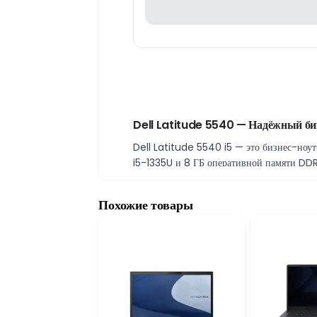
Dell Latitude 5540 — Надёжный биз
Dell Latitude 5540 i5 — это бизнес-ноут
i5-1335U и 8 ГБ оперативной памяти DDR
накопитель объёмом 256 ГБ ускоряет заг
15,6-дюймовый Full HD дисплей для 
Похожие товары
15,6-дюймовый экран с разрешением Full
практичный формат для ежедневных офисн
Windows 11 Pro и бизнес-класс Lati
Windows 11 Pro предоставляет расширенны
прочным корпусом, надёжностью и стабиль