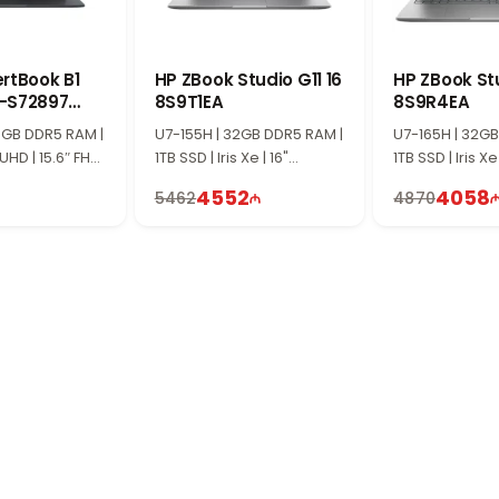
rtBook B1
HP ZBook Studio G11 16
HP ZBook Stu
-S72897
8S9T1EA
8S9R4EA
-M036E0
16GB DDR5 RAM |
U7-155H | 32GB DDR5 RAM |
U7-165H | 32GB
UHD | 15.6″ FHD
1TB SSD | Iris Xe | 16"
1TB SSD | Iris Xe 
WQXGA | 60Hz | Win11
WUXGA | 60Hz
4552
4058
5462
4870