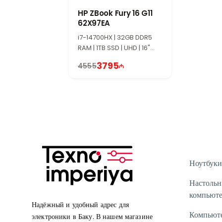
HP ZBook Fury 16 G11
62X97EA
i7-14700HX | 32GB DDR5
RAM | 1TB SSD | UHD | 16"
WUXGA | 60Hz | Win11
3795
4555
Ноутбуки
Настоль
компьют
Надёжный и удобный адрес для
Компьют
электроники в Баку. В нашем магазине