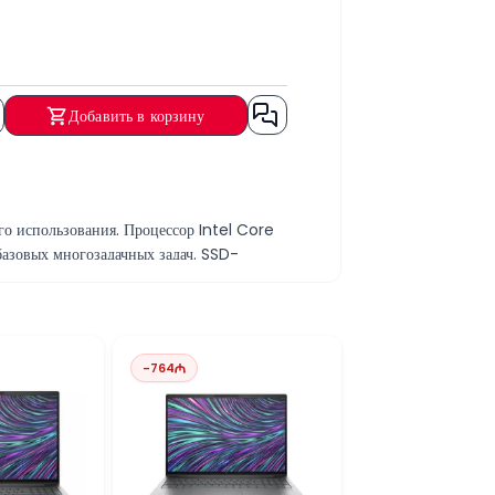
Добавить в корзину
го использования. Процессор Intel Core
азовых многозадачных задач. SSD-
ами, таблицами и веб-приложениями. Это
-
764
среды. Серия Dell Latitude отличается
бизнеса и офиса.