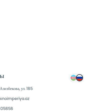
ТЫ
зизбекова, ул. 185
xnoimperiya.az
105858