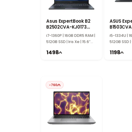
Asus ExpertBook B2
ASUS Expe
B2502CVA-KJ0173
B1503CVA
90NX06F1-M00620
90NX0801
i7-1360P | 16GB DDR5 RAM |
i5-1334U | 
512GB SSD | Iris Xe | 15.6″
512GB SSD | 
FHD | 60Hz
| 60Hz
1498
1198
-
760