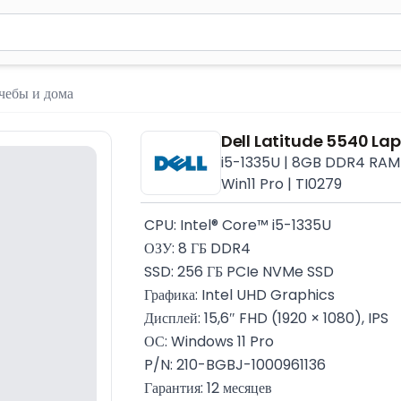
м 2 символа для поиска. Нажмите Enter для отправки или испол
чебы и дома
Dell Latitude 5540 Lap
i5-1335U | 8GB DDR4 RAM | 
Win11 Pro | TI0279
 CPU: Intel® Core™ i5-1335U
 ОЗУ: 8 ГБ DDR4
 SSD: 256 ГБ PCIe NVMe SSD
 Графика: Intel UHD Graphics
 Дисплей: 15,6″ FHD (1920 × 1080), IPS
 ОС: Windows 11 Pro
 P/N: 210-BGBJ-1000961136
 Гарантия: 12 месяцев