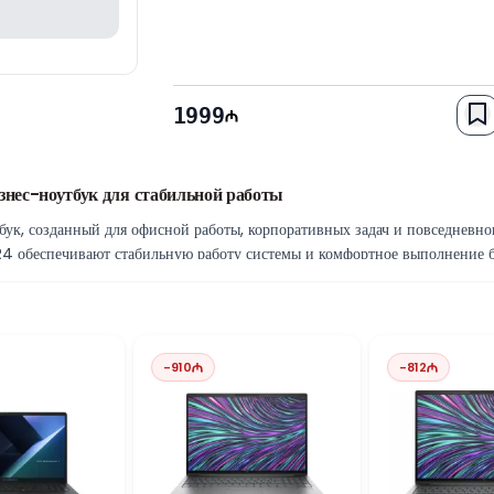
1999
нес-ноутбук для стабильной работы
бук, созданный для офисной работы, корпоративных задач и повседневно
4 обеспечивают стабильную работу системы и комфортное выполнение б
рузку системы и приложений.
удобной работы
 HD обеспечивает чёткое изображение и комфорт при работе с документ
ых задач.
-
910
-
812
tude
е функции безопасности и управления, необходимые для корпоративной 
ной производительностью, что делает эту модель хорошим выбором для 