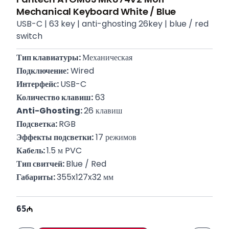
Mechanical Keyboard White / Blue
USB-C | 63 key | anti-ghosting 26key | blue / red
switch
Тип клавиатуры: 
Механическая
Подключение:
 Wired
Интерфейс: 
USB-C
Количество клавиш:
 63
Anti-Ghosting: 
26 клавиш
Подсветка: 
RGB
Эффекты подсветки:
 17 режимов
Кабель: 
1.5 м PVC
Тип свитчей: 
Blue / Red
Габариты: 
355x127x32 мм
Гарантия: 
14 дней
65