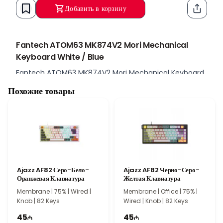
Добавить в корзину
Функци
Fantech ATOM63 MK874V2 Mori Mechanical
Keyboard White / Blue
Fantech ATOM63 MK874V2 Mori Mechanical Keyboard,
идеальный выбор для любителей игр и пользователей,
Похожие товары
ищущих продуктивность. Эта клавиатура с элегантным бело-
голубым дизайном подходит как для рабочей, так и для
игровой среды.
Эргономичный Дизайн
Благодаря эргономичному дизайну минимизирует усталость
при длительном использовании. Комфорт клавиатуры делает
рабочие и игровые сеансы более комфортными, позволяя
Ajazz AF82 Серо-Бело-
Ajazz AF82 Черно-Серо-
проводить больше времени.
Оранжевая Клавиатура
Желтая Клавиатура
Высококачественные Механические Клавиши
Membrane | 75% | Wired |
Membrane | Office | 75% |
С высококачественными механическими клавишами каждое
Knob | 82 Keys
Wired | Knob | 82 Keys
нажатие регистрируется точно и быстро. Это обеспечивает
45
45
преимущество над соперниками во время игры, а также делает