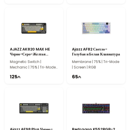
ваш опыт набора текста более эффективным.
Гарантия и Доставка
Официальная гарантия. Быстрая доставка. Закажите в Texno
İmperiya!
AJAZZ AK820 MAX HE
Ajazz AF82 Светло-
Черно-Серо-Желтая
Голубая и Белая Клавиатура
Механическая Клавиатура
Magnetic Switch |
Membrane | 75% | Tri-Mode
Mechanic | 75% | Tri-Mode |
| Screen | RGB
Gasket | 82 Keys
125
65
Ajazz AF98 Plus Черно-
Redragon K552RGB-2