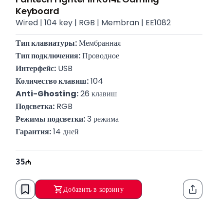
Keyboard
Wired | 104 key | RGB | Membran | EE1082
Тип клавиатуры:
 Мембранная
Тип подключения:
 Проводное
Интерфейс:
 USB
Количество клавиш:
 104
Anti-Ghosting:
 26 клавиш
Подсветка:
 RGB
Режимы подсветки:
 3 режима
Гарантия:
 14 дней
35
Добавить в корзину
Функци