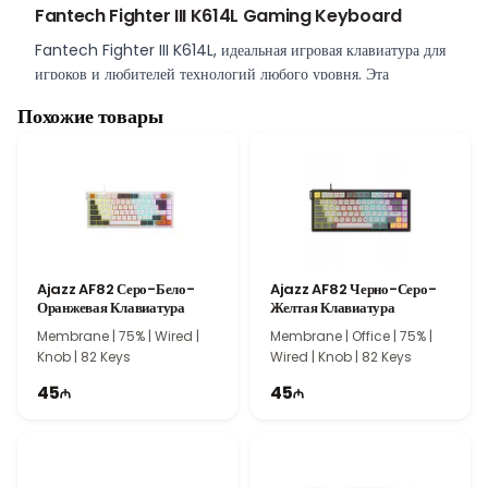
Fantech Fighter III K614L Gaming Keyboard
Fantech Fighter III K614L, идеальная игровая клавиатура для
игроков и любителей технологий любого уровня. Эта
клавиатура разработана для обеспечения превосходной
Похожие товары
производительности и комфорта во время каждой игровой
сессии.
RGB İşıqlandırma
Fantech Fighter III K614L, настраивает ваш игровой опыт с
помощью динамичного RGB освещения. Украшайте свой
игровой стол в соответствии с вашими предпочтениями с
помощью режимов и цветов освещения, делая каждую
Ajazz AF82 Серо-Бело-
Ajazz AF82 Черно-Серо-
игровую сессию более увлекательной и привлекательной.
Оранжевая Клавиатура
Желтая Клавиатура
Erqonomik Dizayn
Membrane | 75% | Wired |
Membrane | Office | 75% |
Эргономичный дизайн этой клавиатуры обеспечивает
Knob | 82 Keys
Wired | Knob | 82 Keys
комфортное использование даже во время длительных
45
45
игровых сессий. Удобный хват, предназначенный для ваших
рук и запястий, снижает усталость и повышает вашу
производительность.
Zəmanət və Çatdırılma