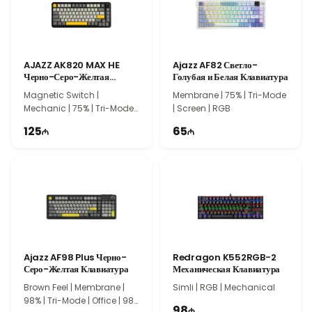
Официальная гарантия. Быстрая доставка. Закажите в Texno
İmperiya!
AJAZZ AK820 MAX HE
Ajazz AF82 Светло-
Черно-Серо-Желтая
Голубая и Белая Клавиатура
Механическая Клавиатура
Magnetic Switch |
Membrane | 75% | Tri-Mode
Mechanic | 75% | Tri-Mode |
| Screen | RGB
Gasket | 82 Keys
125
65
Ajazz AF98 Plus Черно-
Redragon K552RGB-2
Серо-Желтая Клавиатура
Механическая Клавиатура
Brown Feel | Membrane |
Simli | RGB | Mechanical
98% | Tri-Mode | Office | 98
98