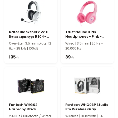
Fantech Sonata MH90 имеет эргономичную конструкцию,
рассчитанную на продолжительные игровые сессии. Мягкие
амбушюры и удобное оголовье обеспечивают комфорт во
время использования, а прочная конструкция гарантирует
надежность и долговечность при ежедневной эксплуатации.
Razer Blackshark V2 X
Trust Nouna Kids
Отличный выбор для игр, музыки и мультимедиа
Белая гарнитура RZ04-
Headphones - Pink -
Fantech Sonata MH90 Gaming Headset станет отличным
03240700-R3M1
25277
Over-Ear | 3.5 mm plug | 12
Wired | 3.5 mm | 20 Hz –
выбором для геймеров, любителей музыки и пользователей
Hz – 28 kHz | 100dB
20.000 Hz
мультимедийных приложений. Высокое качество звука,
135
39
удобная конструкция и широкий частотный диапазон
обеспечивают комфортное использование в различных
сценариях.
Fantech WHG02
Fantech WHG03P Studio
Harmony Black
Pro Wireless Gray
Whireless Headset
Headset
2.4GHz / Bluetooth / Wired |
Wireless | Bluetooth | 64