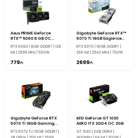
обеспечивает надежную и тихую работу видеокарты в течение
длительного времени.
Отличный выбор для домашних и офисных
компьютеров
Для стабильной работы рекомендуется блок питания
Asus PRIME GeForce
Gigabyte GeForce RTX™
мощностью 300 Вт. GALAX GeForce GT 710 2GB идеально
RTX™ 5060 8 GB OC
5070 Ti 16GB Eagle Ice
подходит для работы в интернете, офисных приложениях,
90YV0N10-M0NA00
SFF OC
RTX 5060 | 8GB GDDR7 | 128
RTX 5070 | 16GB GDDR7 |
подготовки документов и презентаций, просмотра
bit | 2595 MHz | 550W
256 bit | 2542 MHz | 750W
мультимедиа и организации многомониторного рабочего
779
2699
пространства.
Gigabyte GeForce RTX
MSI GeForce GT 1030
5070 Ti 16GB Gaming
AERO ITX 2GD4 OC 2GB
OC
RTX 5070 Ti | 16GB GDDR7 |
GT 1030 | 2GB DDR4 |
28 GBps | 256 bit | 2588
1430MHz | 64 bit | 300W |