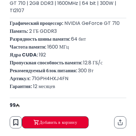
GT 710 | 2GB DDR3 | 1600MHz | 64 bit | 300W |
TI2107
Графический процессор:
 NVIDIA GeForce GT 710
Память:
 2 ГБ GDDR3
Разрядность шины памяти: 
64 бит
Частота памяти:
 1600 МГц
Ядра CUDA: 
192
Пропускная способность памяти: 
12.8 ГБ/с
Рекомендуемый блок питания: 
300 Вт
Артикул:
 71GPH4HXJ4FN
Гарантия:
 12 месяцев
99
Добавить в корзину
Функци