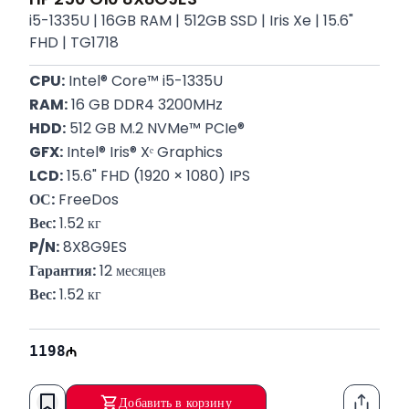
i5-1335U | 16GB RAM | 512GB SSD | Iris Xe | 15.6"
FHD | TG1718
CPU:
 Intel® Core™ i5-1335U
RAM:
 16 GB DDR4 3200MHz
HDD:
 512 GB M.2 NVMe™ PCIe®
GFX:
 Intel® Iris® Xᵉ Graphics
LCD:
 15.6" FHD (1920 × 1080) IPS
ОС:
 FreeDos
Вес:
 1.52 кг
P/N:
 8X8G9ES
Гарантия:
 12 месяцев
Вес:
 1.52 кг
1198
Добавить в корзину