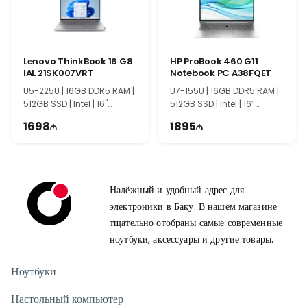
профессиональным дизайном и удобным корпусом. Ноутбук
легко переносить, поэтому он подходит для работы дома, в
офисе или во время поездок.
Широкие возможности подключения
Lenovo ThinkBook 16 G8
HP ProBook 460 G11
USB-порты, HDMI и другие интерфейсы позволяют легко
IAL 21SK007VRT
Notebook PC A38FQET
подключать внешние устройства. Поддержка Wi-Fi и
U5-225U | 16GB DDR5 RAM |
U7-155U | 16GB DDR5 RAM |
Bluetooth обеспечивает удобное беспроводное соединение.
512GB SSD | Intel | 16"
512GB SSD | Intel | 16″
Для кого подходит HP 250 G10 AK9Q2AT?
WUXGA | 60Hz
WUXGA | 60Hz
1698
1895
Этот ноутбук станет отличным выбором для студентов,
офисных сотрудников, преподавателей и пользователей,
которым нужен надёжный компьютер для ежедневных задач.
Большой объём памяти, быстрый SSD и сбалансированная
Надёжный и удобный адрес для
производительность обеспечивают комфортную работу на
электроники в Баку. В нашем магазине
долгое время.
тщательно отобраны самые современные
ноутбуки, аксессуары и другие товары.
Ноутбуки
Настольный компьютер