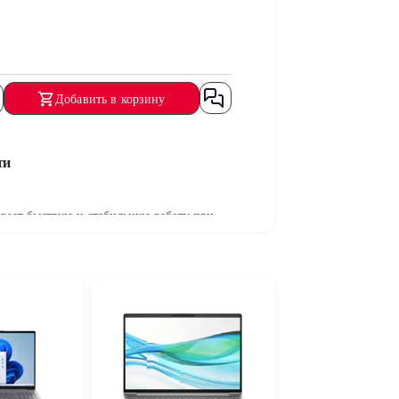
Добавить в корзину
ти
вает быструю и стабильную работу при
задач. Современная архитектура
тивно выполнять ежедневные задачи.
амм и надёжное хранение данных.
ение. Частота обновления 60Hz подходит
ивает надёжную производительность при