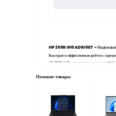
HP 250R G10 AD1U0ET – Надёжный н
Быстрая и эффективная работа с проц
HP 250R G10 оснащён процессором Intel 
использовании офисных программ, работе
повышает производительность и обеспечи
Похожие товары
16GB DDR4 RAM и 512GB SSD для эфф
Оперативная память объёмом 16GB DDR4 п
SSD-накопитель объёмом 512GB обеспечив
15.6-дюймовый FHD экран и графика I
HP 250R G10 оснащён 15.6-дюймовым Full
для работы с документами, просмотра веб