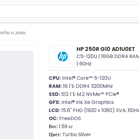
м 2 символа для поиска. Нажмите Enter для отправки или испол
чебы и дома
HP 250R G10 AD1U0ET
C5-120U | 16GB DDR4 RAM | 
| 60Hz
CPU:
 Intel® Core™ 5-120U
RAM:
 16 ГБ DDR4 3200MHz
SSD:
 512 ГБ M.2 NVMe™ PCIe®
GFX:
 Intel® Iris Xe Graphics
LCD:
 15.6" FHD (1920 x 1080) SVA, 60H
OC:
 FreeDOS
Вес:
 1.59 кг
Цвет:
 Turbo Silver