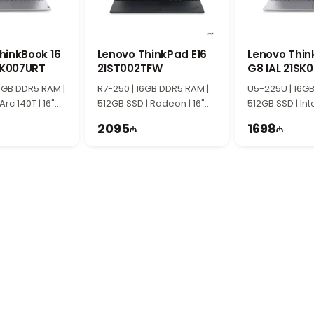
и выполнении повседневных графических задач.
рии HP 250R
кциональным дизайном, прочной конструкцией и удобством использова
стики делают ноутбук отличным выбором для офиса, учёбы и домашнего 
hinkBook 16
Lenovo ThinkPad E16
Lenovo Thin
SK007URT
21ST002TFW
G8 IAL 21SK
для пользователей, которым необходим надёжный ноутбук для повседнев
6GB DDR5 RAM |
R7-250 | 16GB DDR5 RAM |
U5-225U | 16G
4 RAM, 512GB SSD и графики Intel Iris обеспечивает высокую производ
Arc 140T | 16"
512GB SSD | Radeon | 16"
512GB SSD | Intel
Hz
WUXGA | 60Hz
WUXGA | 60Hz
ния.
2095
1698
азин компьютерной техники и электроники, работающий с 2020 год
иля Азизбекова, 148, всего в 150 метрах от ТЦ 28 Mall.
оставляем услуги сервисного центра.
, связанные с компьютерами или ноутбуками, наши специалисты всегда г
 10:00 до 19:00.
или товару, вы можете обратиться к нам через онлайн-чат на нашем сайт
 с нами через WhatsApp. Мы стараемся отвечать на все обращения 
ya! Будем рады видеть вас в нашем магазине.