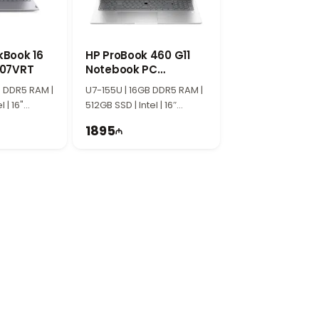
ния. Большой 15.6-дюймовый экран и
использования.
kBook 16
HP ProBook 460 G11
007VRT
Notebook PC
A38FQET
ной работы, бизнеса и учёбы. Сочетание
B DDR5 RAM |
U7-155U | 16GB DDR5 RAM |
ительность, комфортную работу и широкие
 | 16"
512GB SSD | Intel | 16″
WUXGA | 60Hz
1895
а и расположенный в Баку.
отовы помочь.
е.
максимально быстро.