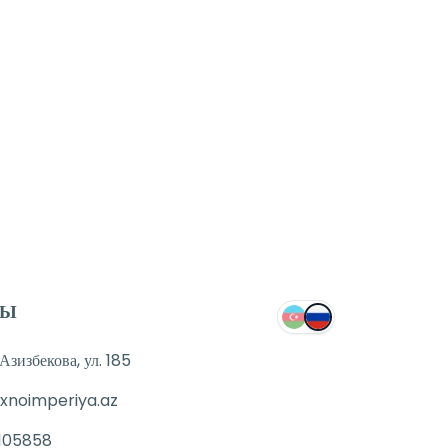
ТЫ
зизбекова, ул. 185
xnoimperiya.az
105858