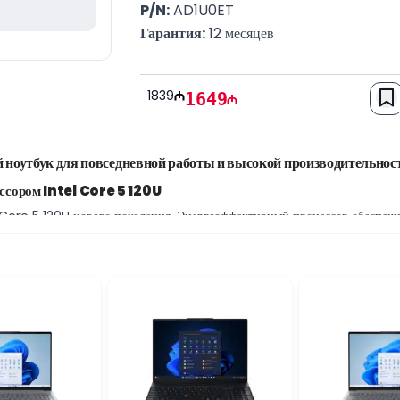
P/N:
 AD1U0ET
Гарантия:
 12 месяцев
1839
1649
оутбук для повседневной работы и высокой производительнос
ессором Intel Core 5 120U
Core 5 120U нового поколения. Энергоэффективный процессор обеспечи
 в интернете, обучении, видеоконференциях и выполнении повседневных 
вает комфортную работу в многозадачном режиме.
ективного рабочего процесса
озволяет одновременно работать с несколькими приложениями и эффек
ает быструю загрузку операционной системы, ускоренный запуск прогр
ntel Iris для качественного изображения
 HD экраном, который обеспечивает чёткое и детализированное изображ
-страниц, мультимедиа и видеоконференций. Графика Intel Iris обеспеч