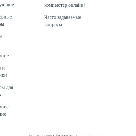
тующие
компьютер онлайн!
ерные
Часто задаваемые
ры
вопросы
ы
ание
 и
ики
ры для
в
мное
ние