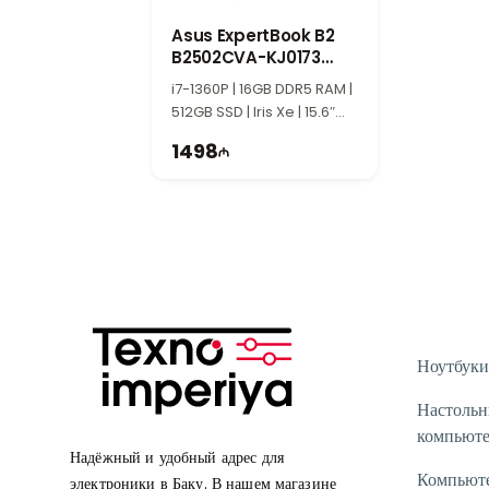
Asus ExpertBook B2
B2502CVA-KJ0173
90NX06F1-M00620
i7-1360P | 16GB DDR5 RAM |
512GB SSD | Iris Xe | 15.6″
FHD | 60Hz
1498
Ноутбуки
Настоль
компьют
Надёжный и удобный адрес для
Компьют
электроники в Баку. В нашем магазине