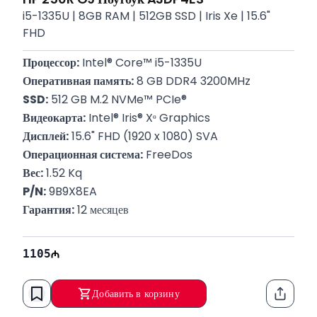
i5-1335U | 8GB RAM | 512GB SSD | Iris Xe | 15.6"
FHD
Процессор:
 Intel® Core™ i5-1335U
Оперативная память:
 8 GB DDR4 3200MHz
SSD:
 512 GB M.2 NVMe™ PCIe®
Видеокарта:
 Intel® Iris® Xᶱ Graphics
Дисплей:
 15.6" FHD (1920 x 1080) SVA
Операционная система:
 FreeDos
Вес:
 1.52 Kq
P/N:
 9B9X8EA
Гарантия:
 12 месяцев
1105
Добавить в корзину
Функци