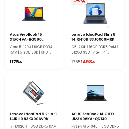
-
257
работе.
Asus VivoBook 15
Lenovo IdeaPad Slim 5
X1504VA-BQ590
14IRH10R 83J0006MRK
90NB13Y1-M00X70
Core 5-120U | 16GB DDR4
C5-210H | 16GB DDR5 RAM |
RAM | 512GB SSD | UHD |
512GB SSD | Intel | 14"
15.6" FHD | 60Hz
WUXGA | 60Hz
1175
1498
1755
Lenovo IdeaPad 5 2-in-1
ASUS ZenBook 14 OLED
14IRH9 83KX006VRK
UM3406KA-QD130
90NB14U1-M007L0
i7-13620H | 16GB DDR5 RAM
Ryzen AI 5-340 | 16GB DDR5