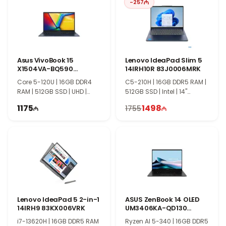
-
257
ориентированный на повседневное и офисное использование.
Удобная клавиатура, базовый набор портов и надёжная
конструкция делают этот ноутбук хорошим выбором для
студентов, офисных сотрудников и пользователей, которым
нужен доступный и практичный ноутбук для ежедневных
Asus VivoBook 15
Lenovo IdeaPad Slim 5
задач.
X1504VA-BQ590
14IRH10R 83J0006MRK
90NB13Y1-M00X70
Core 5-120U | 16GB DDR4
C5-210H | 16GB DDR5 RAM |
RAM | 512GB SSD | UHD |
512GB SSD | Intel | 14"
15.6" FHD | 60Hz
WUXGA | 60Hz
1175
1498
1755
Lenovo IdeaPad 5 2-in-1
ASUS ZenBook 14 OLED
14IRH9 83KX006VRK
UM3406KA-QD130
90NB14U1-M007L0
i7-13620H | 16GB DDR5 RAM
Ryzen AI 5-340 | 16GB DDR5