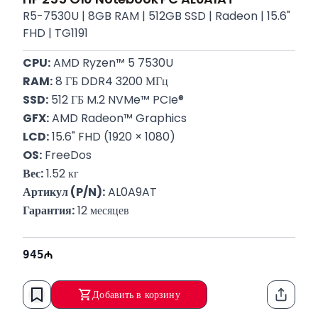
R5-7530U | 8GB RAM | 512GB SSD | Radeon | 15.6"
FHD | TG1191
CPU:
 AMD Ryzen™ 5 7530U
RAM:
 8 ГБ DDR4 3200 МГц
SSD:
 512 ГБ M.2 NVMe™ PCIe®
GFX:
 AMD Radeon™ Graphics
LCD:
 15.6" FHD (1920 × 1080)
OS:
 FreeDos
Вес:
 1.52 кг
Артикул (P/N):
 AL0A9AT
Гарантия:
 12 месяцев
945
Добавить в корзину
Функци