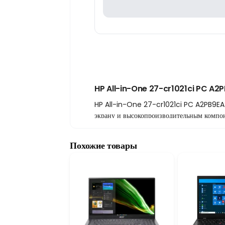
HP All-in-One 27-cr1021ci PC A2P
HP All-in-One 27-cr1021ci PC A2PB9EA о
экрану и высокопроизводительным компон
Высокая производительность и скоро
Модель оснащена процессором
Intel Cor
Похожие товары
проблем выполнять повседневные задачи.
система
UHD
обеспечивает качественное 
Комфорт сенсорного 27-дюймового э
27-дюймовый сенсорный FHD экран
дел
продуктивность, позволяя эффективно уп
мультимедийных презентаций. Стильный 