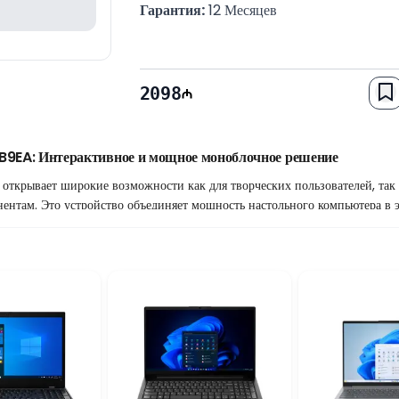
Гарантия:
 12 Месяцев
2098
B9EA: Интерактивное и мощное моноблочное решение
ткрывает широкие возможности как для творческих пользователей, так 
ентам. Это устройство объединяет мощность настольного компьютера в 
сть работы
e Ultra 5 125U
, который обеспечивает эффективную производительность
 Сочетание
16GB оперативной памяти
и
512GB SSD
гарантирует беспе
изображение при работе с медиаконтентом и в повседневных офисных пр
крана
ает взаимодействие с компьютером более интуитивным и удобным. Боль
равлять несколькими приложениями одновременно и идеально подходит д
дизайн устройства гармонично впишется в любой современный офис или