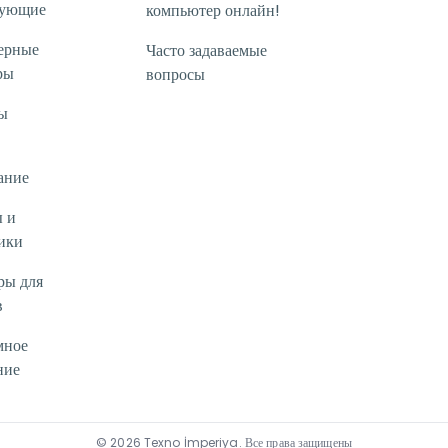
тующие
компьютер онлайн!
ерные
Часто задаваемые
ры
вопросы
ы
ание
 и
ики
ры для
в
мное
ние
©
2026
Texno İmperiya
.
Все права защищены