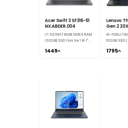
Acer Swift 3 SF316-51
Lenovo Th
NX.ABDER.004
Gen 2 20
i7-11370H | 16GB DDR4 RAM
i5-1135U | 
| 512GB SSD | Iris Xe | 16.1"
512GB SSD | I
FHD | 60Hz
FHD | 60Hz
1449
1795