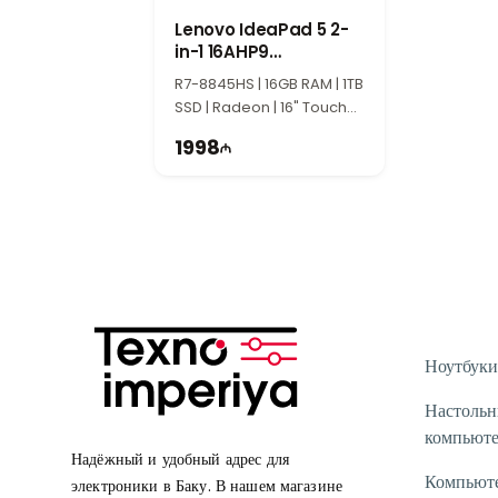
Lenovo IdeaPad 5 2-
in-1 16AHP9
83DS0055RK
R7-8845HS | 16GB RAM | 1TB
SSD | Radeon | 16" Touch
2K | Oled
1998
Ноутбуки
Настоль
компьют
Надёжный и удобный адрес для
Компьют
электроники в Баку. В нашем магазине