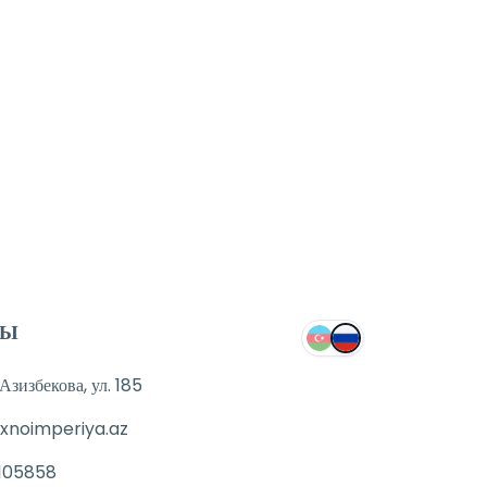
ТЫ
зизбекова, ул. 185
xnoimperiya.az
105858