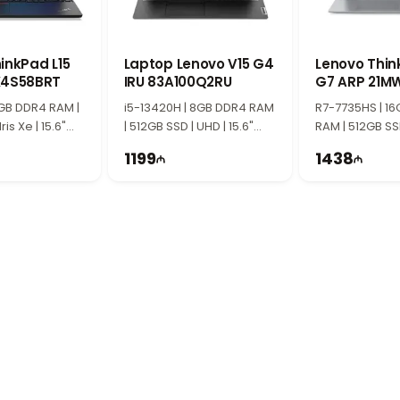
inkPad L15
Laptop Lenovo V15 G4
Lenovo Thin
X4S58BRT
IRU 83A100Q2RU
G7 ARP 21M
16GB DDR4 RAM |
i5-13420H | 8GB DDR4 RAM
R7-7735HS | 1
ris Xe | 15.6"
| 512GB SSD | UHD | 15.6"
RAM | 512GB SS
FHD | 60Hz
16" WUXGA | 6
1199
1438