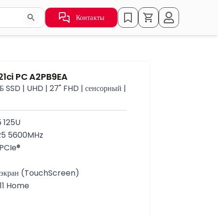
Контакты
ьзуйте стрелки для навигации по результатам.
21ci PC A2PB9EA
Б SSD | UHD | 27" FHD | сенсорный |
5 125U
DR5 5600MHz
 PCIe®
й экран (TouchScreen)
11 Home