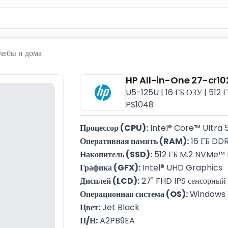
м 2 символа для поиска. Нажмите Enter для отправки или испол
чебы и дома
HP All-in-One 27-cr10
U5-125U | 16 ГБ ОЗУ | 512 Г
PS1048
Процессор (CPU):
 Intel® Core™ Ultra 
Оперативная память (RAM):
 16 ГБ D
Накопитель (SSD):
 512 ГБ M.2 NVMe™
Графика (GFX):
 Intel® UHD Graphics
Дисплей (LCD):
 27" FHD IPS сенсорны
Операционная система (OS):
 Windows 
Цвет:
 Jet Black
П/Н:
 A2PB9EA