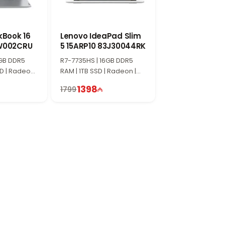
kBook 16
Lenovo IdeaPad Slim
W002CRU
5 15ARP10 83J30044RK
6GB DDR5
R7-7735HS | 16GB DDR5
D | Radeon |
RAM | 1TB SSD | Radeon |
0Hz
15.3" WUXGA | 60Hz
1398
1799