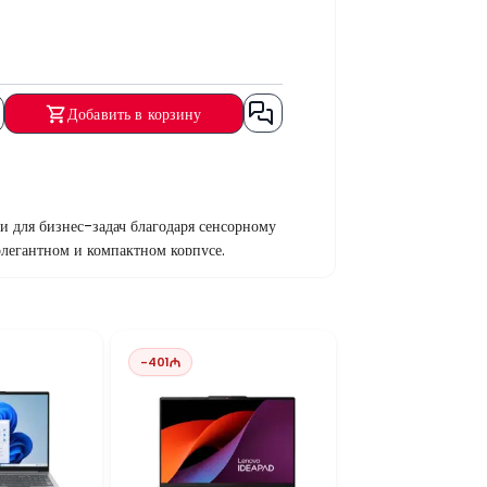
Добавить в корзину
и для бизнес-задач благодаря сенсорному
элегантном и компактном корпусе.
 уровня ноутбука, позволяя быстро и без
ребойную многозадачность. Графическая
иложениях.
-
401
шая диагональ дисплея повышает
ля визуальных проектов и
 домашний интерьер.