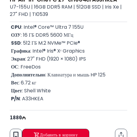
U7-155U | 16GB DDR5 RAM | 512GB SSD | Iris Xe |
27" FHD | TI0539
 CPU
: Intel® Core™ Ultra 7 155U 
ОЗУ
: 16 ГБ DDR5 5600 МГц
SSD
: 512 ГБ M.2 NVMe™ PCIe®
Графика
: Intel® Iris® Xᵉ Graphics
Экран
: 27" FHD (1920 × 1080) IPS
ОС
: FreeDos
Дополнительно
: Клавиатура и мышь HP 125
Вес
: 6.72 кг
Цвет
: Shell White
P/N
: A33HKEA
Гарантия
: 12 месяцев
1880
Добавить в корзину