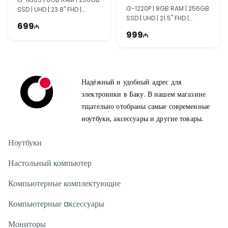
155U
,
16 ГБ DDR5 RAM
,
SSD 512 ГБ
,
Intel Iris Xe
i3-1220P | 8GB RAM | 256GB
SSD | UHD | 23.8" FHD |
Graphics
и
27-дюймового Full HD
экрана обеспечивает
SSD | UHD | 21.5" FHD |
TI2052
быструю, стабильную и комфортную работу с документами,
699
TI2054
видеоконференциями, интернетом и мультимедийными
999
приложениями.
Надёжный и удобный адрес для
электроники в Баку. В нашем магазине
тщательно отобраны самые современные
ноутбуки, аксессуары и другие товары.
Ноутбуки
Настольный компьютер
Компьютерные комплектующие
Компьютерные aксессуары
Мониторы